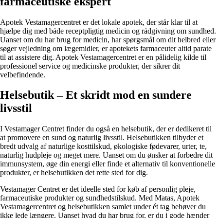
farmaceutiske ekspert
Apotek Vestamagercentret er det lokale apotek, der står klar til at
hjælpe dig med både receptpligtig medicin og rådgivning om sundhed.
Uanset om du har brug for medicin, har spørgsmål om dit helbred eller
søger vejledning om lægemidler, er apotekets farmaceuter altid parate
til at assistere dig. Apotek Vestamagercentret er en pålidelig kilde til
professionel service og medicinske produkter, der sikrer dit
velbefindende.
Helsebutik – Et skridt mod en sundere
livsstil
I Vestamager Centret finder du også en helsebutik, der er dedikeret til
at promovere en sund og naturlig livsstil. Helsebutikken tilbyder et
bredt udvalg af naturlige kosttilskud, økologiske fødevarer, urter, te,
naturlig hudpleje og meget mere. Uanset om du ønsker at forbedre dit
immunsystem, øge din energi eller finde et alternativ til konventionelle
produkter, er helsebutikken det rette sted for dig.
Vestamager Centret er det ideelle sted for køb af personlig pleje,
farmaceutiske produkter og sundhedstilskud. Med Matas, Apotek
Vestamagercentret og helsebutikken samlet under ét tag behøver du
ikke lede længere. Uanset hvad du har brug for, er du i gode hænder