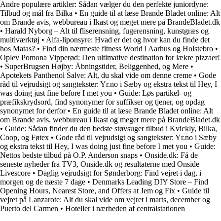
Andre populære artikler:
Sådan vælger du den perfekte juniordyne:
Tilbud og mål fra Bilka
•
En guide til at læse Brande Bladet online: Alt
om Brande avis, webbureau i Ikast og meget mere på BrandeBladet.dk
•
Harald Nyborg – Alt til fliserensning, fugerensning, kunstgræs og
multiværktøj
•
Alfa-liponsyre: Hvad er det og hvor kan du finde det
hos Matas?
•
Find din nærmeste fitness World i Aarhus og Holstebro
•
Oplev Pomona Vipperød: Den ultimative destination for lækre pizzaer!
•
SuperBrugsen Højby: Åbningstider, Beliggenhed, og Mere
•
Apotekets Panthenol Salve: Alt, du skal vide om denne creme
•
Gode
råd til vejrudsigt og sangtekster: Yr.no i Sæby og ekstra tekst til Hey, I
was doing just fine before I met you
•
Guide: Løs partikel- og
præfikskrydsord, find synonymer for suffikser og tjener, og opdag
synonymet for derfor
•
En guide til at læse Brande Bladet online: Alt
om Brande avis, webbureau i Ikast og meget mere på BrandeBladet.dk
•
Guide: Sådan finder du den bedste støvsuger tilbud i Kvickly, Bilka,
Coop, og Føtex
•
Gode råd til vejrudsigt og sangtekster: Yr.no i Sæby
og ekstra tekst til Hey, I was doing just fine before I met you
•
Guide:
Nettos bedste tilbud på O.P. Anderson snaps
•
Onside.dk: Få de
seneste nyheder fra TV3, Onside.dk og resultaterne med Onside
Livescore
•
Daglig vejrudsigt for Sønderborg: Find vejret i dag, i
morgen og de næste 7 dage
•
Denmarks Leading DIY Store – Find
Opening Hours, Nearest Store, and Offers at Jem og Fix
•
Guide til
vejret på Lanzarote: Alt du skal vide om vejret i marts, december og
Puerto del Carmen
•
Hoteller i nærheden af centralstationen