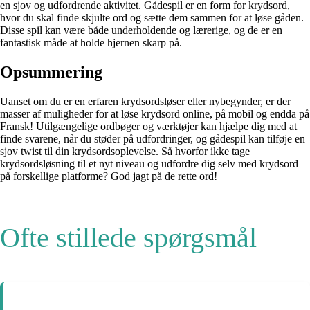
en sjov og udfordrende aktivitet. Gådespil er en form for krydsord,
hvor du skal finde skjulte ord og sætte dem sammen for at løse gåden.
Disse spil kan være både underholdende og lærerige, og de er en
fantastisk måde at holde hjernen skarp på.
Opsummering
Uanset om du er en erfaren krydsordsløser eller nybegynder, er der
masser af muligheder for at løse krydsord online, på mobil og endda på
Fransk! Utilgængelige ordbøger og værktøjer kan hjælpe dig med at
finde svarene, når du støder på udfordringer, og gådespil kan tilføje en
sjov twist til din krydsordsoplevelse. Så hvorfor ikke tage
krydsordsløsning til et nyt niveau og udfordre dig selv med krydsord
på forskellige platforme? God jagt på de rette ord!
Ofte stillede spørgsmål