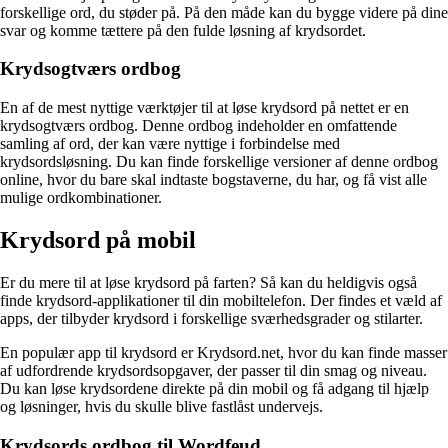
forskellige ord, du støder på. På den måde kan du bygge videre på dine
svar og komme tættere på den fulde løsning af krydsordet.
Krydsogtværs ordbog
En af de mest nyttige værktøjer til at løse krydsord på nettet er en
krydsogtværs ordbog. Denne ordbog indeholder en omfattende
samling af ord, der kan være nyttige i forbindelse med
krydsordsløsning. Du kan finde forskellige versioner af denne ordbog
online, hvor du bare skal indtaste bogstaverne, du har, og få vist alle
mulige ordkombinationer.
Krydsord på mobil
Er du mere til at løse krydsord på farten? Så kan du heldigvis også
finde krydsord-applikationer til din mobiltelefon. Der findes et væld af
apps, der tilbyder krydsord i forskellige sværhedsgrader og stilarter.
En populær app til krydsord er Krydsord.net, hvor du kan finde masser
af udfordrende krydsordsopgaver, der passer til din smag og niveau.
Du kan løse krydsordene direkte på din mobil og få adgang til hjælp
og løsninger, hvis du skulle blive fastlåst undervejs.
Krydsords ordbog til Wordfeud