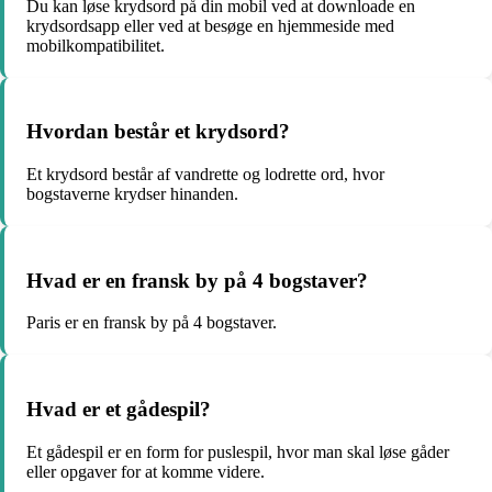
Du kan løse krydsord på din mobil ved at downloade en
krydsordsapp eller ved at besøge en hjemmeside med
mobilkompatibilitet.
Hvordan består et krydsord?
Et krydsord består af vandrette og lodrette ord, hvor
bogstaverne krydser hinanden.
Hvad er en fransk by på 4 bogstaver?
Paris er en fransk by på 4 bogstaver.
Hvad er et gådespil?
Et gådespil er en form for puslespil, hvor man skal løse gåder
eller opgaver for at komme videre.