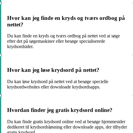
Hvor kan jeg finde en kryds og tværs ordbog på
nettet?
Du kan finde en kryds og tværs ordbog på nettet ved at søge
efter det på søgemaskiner eller besøge specialiserede
krydsordsider.
Hvor kan jeg løse krydsord på nettet?
Du kan løse krydsord på nettet ved at besøge specielle
krydsordwebsites eller downloade krydsordsapps.
Hvordan finder jeg gratis krydsord online?
Du kan finde gratis krydsord online ved at besøge hjemmesider
dedikeret til krydsordsløsning eller downloade apps, der tilbyder
gratis krydsord.