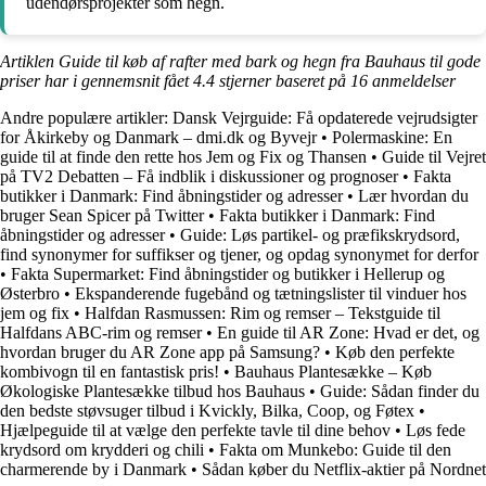
udendørsprojekter som hegn.
Artiklen Guide til køb af rafter med bark og hegn fra Bauhaus til gode
priser har i gennemsnit fået
4.4
stjerner baseret på
16
anmeldelser
Andre populære artikler:
Dansk Vejrguide: Få opdaterede vejrudsigter
for Åkirkeby og Danmark – dmi.dk og Byvejr
•
Polermaskine: En
guide til at finde den rette hos Jem og Fix og Thansen
•
Guide til Vejret
på TV2 Debatten – Få indblik i diskussioner og prognoser
•
Fakta
butikker i Danmark: Find åbningstider og adresser
•
Lær hvordan du
bruger Sean Spicer på Twitter
•
Fakta butikker i Danmark: Find
åbningstider og adresser
•
Guide: Løs partikel- og præfikskrydsord,
find synonymer for suffikser og tjener, og opdag synonymet for derfor
•
Fakta Supermarket: Find åbningstider og butikker i Hellerup og
Østerbro
•
Ekspanderende fugebånd og tætningslister til vinduer hos
jem og fix
•
Halfdan Rasmussen: Rim og remser – Tekstguide til
Halfdans ABC-rim og remser
•
En guide til AR Zone: Hvad er det, og
hvordan bruger du AR Zone app på Samsung?
•
Køb den perfekte
kombivogn til en fantastisk pris!
•
Bauhaus Plantesække – Køb
Økologiske Plantesække tilbud hos Bauhaus
•
Guide: Sådan finder du
den bedste støvsuger tilbud i Kvickly, Bilka, Coop, og Føtex
•
Hjælpeguide til at vælge den perfekte tavle til dine behov
•
Løs fede
krydsord om krydderi og chili
•
Fakta om Munkebo: Guide til den
charmerende by i Danmark
•
Sådan køber du Netflix-aktier på Nordnet