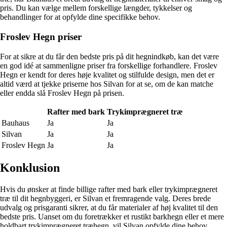
pris. Du kan vælge mellem forskellige længder, tykkelser og
behandlinger for at opfylde dine specifikke behov.
Froslev Hegn priser
For at sikre at du får den bedste pris på dit hegnindkøb, kan det være
en god idé at sammenligne priser fra forskellige forhandlere. Froslev
Hegn er kendt for deres høje kvalitet og stilfulde design, men det er
altid værd at tjekke priserne hos Silvan for at se, om de kan matche
eller endda slå Froslev Hegn på prisen.
Rafter med bark
Trykimprægneret træ
Bauhaus
Ja
Ja
Silvan
Ja
Ja
Froslev Hegn
Ja
Ja
Konklusion
Hvis du ønsker at finde billige rafter med bark eller trykimprægneret
træ til dit hegnbyggeri, er Silvan et fremragende valg. Deres brede
udvalg og prisgaranti sikrer, at du får materialer af høj kvalitet til den
bedste pris. Uanset om du foretrækker et rustikt barkhegn eller et mere
holdbart trykimprægneret træhegn, vil Silvan opfylde dine behov.