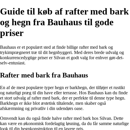
Guide til køb af rafter med bark
og hegn fra Bauhaus til gode
priser
Bauhaus er et populært sted at finde billige rafter med bark og
trykimprægneret træ til dit hegnbyggeri. Med deres brede udvalg og
konkurrencedygtige priser er Silvan et godt valg for enhver gør-det-
selv-entusiast.
Rafter med bark fra Bauhaus
En af de mest populære typer hegn er barkhegn, der tilføjer et rustikt
og naturligt præg til din have eller terrasse. Hos Bauhaus kan du finde
et stort udvalg af rafter med bark, der er perfekte til denne type hegn.
Barkhegn er ikke blot æstetisk tiltalende, men skaber også
afskærmning og privatliv i din udendørs oase.
Omvendt kan du også finde halve rafter med bark hos Silvan. Dette
kan være en økonomisk fordelagtig løsning, da du får samme naturlige
look til din hegnkonstruktion til en lavere pris.