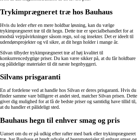
Trykimprægneret træ hos Bauhaus
Hvis du leder efter en mere holdbar løsning, kan du vælge
trykimprægneret træ til dit hegn. Dette træ er specialbehandlet for at
modstå vejrpåvirkninger såsom regn, sol og insekter. Det er ideelt til
udendørsprojekter og vil sikre, at dit hegn holder i mange år.
Silvan tilbyder trykimprægneret træ af høj kvalitet til
konkurrencedygtige priser. Du kan være sikker på, at du får holdbare
og pålidelige materialer til dit næste hegnbyggeri.
Silvans prisgaranti
En af fordelene ved at handle hos Silvan er deres prisgaranti. Hvis du
finder samme vare billigere et andet sted, matcher Silvan prisen. Dette
giver dig mulighed for at få de bedste priser og samtidig have tillid til,
at du handler et pålideligt sted.
Bauhaus hegn til enhver smag og pris
Uanset om du er på udkig efter rafter med bark eller trykimprægneret
træ, har Bauhaus et bredt udvalg af hegnmaterialer til enhver smag og