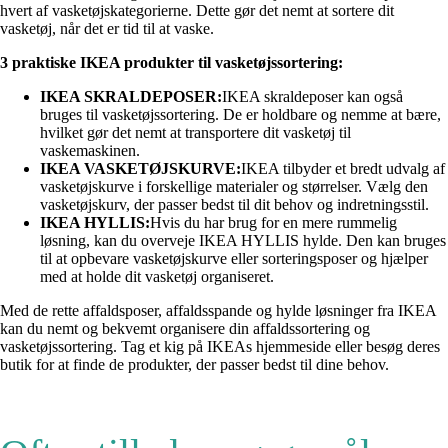
hvert af vasketøjskategorierne. Dette gør det nemt at sortere dit
vasketøj, når det er tid til at vaske.
3 praktiske IKEA produkter til vasketøjssortering:
IKEA SKRALDEPOSER:
IKEA skraldeposer kan også
bruges til vasketøjssortering. De er holdbare og nemme at bære,
hvilket gør det nemt at transportere dit vasketøj til
vaskemaskinen.
IKEA VASKETØJSKURVE:
IKEA tilbyder et bredt udvalg af
vasketøjskurve i forskellige materialer og størrelser. Vælg den
vasketøjskurv, der passer bedst til dit behov og indretningsstil.
IKEA HYLLIS:
Hvis du har brug for en mere rummelig
løsning, kan du overveje IKEA HYLLIS hylde. Den kan bruges
til at opbevare vasketøjskurve eller sorteringsposer og hjælper
med at holde dit vasketøj organiseret.
Med de rette affaldsposer, affaldsspande og hylde løsninger fra IKEA
kan du nemt og bekvemt organisere din affaldssortering og
vasketøjssortering. Tag et kig på IKEAs hjemmeside eller besøg deres
butik for at finde de produkter, der passer bedst til dine behov.