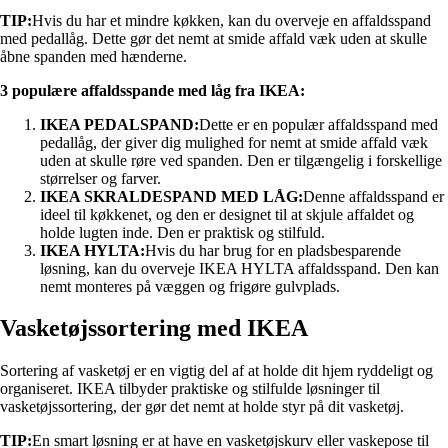
TIP:
Hvis du har et mindre køkken, kan du overveje en affaldsspand
med pedallåg. Dette gør det nemt at smide affald væk uden at skulle
åbne spanden med hænderne.
3 populære affaldsspande med låg fra IKEA:
IKEA PEDALSPAND:
Dette er en populær affaldsspand med
pedallåg, der giver dig mulighed for nemt at smide affald væk
uden at skulle røre ved spanden. Den er tilgængelig i forskellige
størrelser og farver.
IKEA SKRALDESPAND MED LÅG:
Denne affaldsspand er
ideel til køkkenet, og den er designet til at skjule affaldet og
holde lugten inde. Den er praktisk og stilfuld.
IKEA HYLTA:
Hvis du har brug for en pladsbesparende
løsning, kan du overveje IKEA HYLTA affaldsspand. Den kan
nemt monteres på væggen og frigøre gulvplads.
Vasketøjssortering med IKEA
Sortering af vasketøj er en vigtig del af at holde dit hjem ryddeligt og
organiseret. IKEA tilbyder praktiske og stilfulde løsninger til
vasketøjssortering, der gør det nemt at holde styr på dit vasketøj.
TIP:
En smart løsning er at have en vasketøjskurv eller vaskepose til