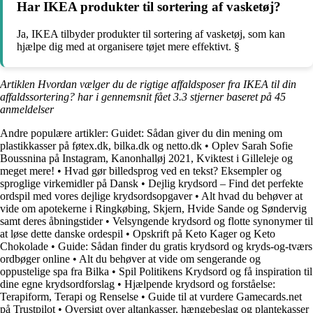
Har IKEA produkter til sortering af vasketøj?
Ja, IKEA tilbyder produkter til sortering af vasketøj, som kan
hjælpe dig med at organisere tøjet mere effektivt. §
Artiklen Hvordan vælger du de rigtige affaldsposer fra IKEA til din
affaldssortering? har i gennemsnit fået
3.3
stjerner baseret på
45
anmeldelser
Andre populære artikler:
Guidet: Sådan giver du din mening om
plastikkasser på føtex.dk, bilka.dk og netto.dk
•
Oplev Sarah Sofie
Boussnina på Instagram, Kanonhalløj 2021, Kviktest i Gilleleje og
meget mere!
•
Hvad gør billedsprog ved en tekst? Eksempler og
sproglige virkemidler på Dansk
•
Dejlig krydsord – Find det perfekte
ordspil med vores dejlige krydsordsopgaver
•
Alt hvad du behøver at
vide om apotekerne i Ringkøbing, Skjern, Hvide Sande og Søndervig
samt deres åbningstider
•
Velsyngende krydsord og flotte synonymer til
at løse dette danske ordespil
•
Opskrift på Keto Kager og Keto
Chokolade
•
Guide: Sådan finder du gratis krydsord og kryds-og-tværs
ordbøger online
•
Alt du behøver at vide om sengerande og
oppustelige spa fra Bilka
•
Spil Politikens Krydsord og få inspiration til
dine egne krydsordforslag
•
Hjælpende krydsord og forståelse:
Terapiform, Terapi og Renselse
•
Guide til at vurdere Gamecards.net
på Trustpilot
•
Oversigt over altankasser, hængebeslag og plantekasser