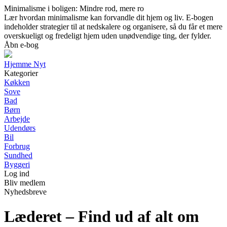
Minimalisme i boligen: Mindre rod, mere ro
Lær hvordan minimalisme kan forvandle dit hjem og liv. E-bogen
indeholder strategier til at nedskalere og organisere, så du får et mere
overskueligt og fredeligt hjem uden unødvendige ting, der fylder.
Åbn e-bog
Hjemme Nyt
Kategorier
Køkken
Sove
Bad
Børn
Arbejde
Udendørs
Bil
Forbrug
Sundhed
Byggeri
Log ind
Bliv medlem
Nyhedsbreve
Læderet – Find ud af alt om