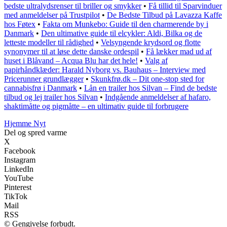
bedste ultralydsrenser til briller og smykker
•
Få tillid til Sparvinduer
med anmeldelser på Trustpilot
•
De Bedste Tilbud på Lavazza Kaffe
hos Føtex
•
Fakta om Munkebo: Guide til den charmerende by i
Danmark
•
Den ultimative guide til elcykler: Aldi, Bilka og de
letteste modeller til rådighed
•
Velsyngende krydsord og flotte
synonymer til at løse dette danske ordespil
•
Få lækker mad ud af
huset i Blåvand – Acqua Blu har det hele!
•
Valg af
papirhåndklæder: Harald Nyborg vs. Bauhaus – Interview med
Pricerunner grundlægger
•
Skunkfrø.dk – Dit one-stop sted for
cannabisfrø i Danmark
•
Lån en trailer hos Silvan – Find de bedste
tilbud og lej trailer hos Silvan
•
Indgående anmeldelser af hafaro,
shaktimåtte og pigmåtte – en ultimativ guide til forbrugere
Hjemme Nyt
Del og spred varme
X
Facebook
Instagram
LinkedIn
YouTube
Pinterest
TikTok
Mail
RSS
© Gengivelse forbudt.