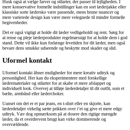
Husk også at vælge farver og stilarter, der passer til lejligheden. I
mere konservative formelle indstillinger kan en sort læderjakke eller
klassiske sorte lædersko være passende, mens brune nuancer og
mere varierede design kan være mere velegnede til mindre formelle
begivenheder.
Det er også vigtigt at holde dit læder vedligeholdt og rent. Sørg for
at rense og pleje læderprodukter regelmæssigt for at holde dem i god
stand. Dette vil ikke kun forlænge levetiden for dit læder, men også
bevare dens smukke udseende og beskytte mod skader og slid.
Uformel kontakt
Uformel kontakt åbner muligheder for mere kreativ udtryk og
personlighed. Her kan du eksperimentere med forskellige
lædermaterialer og stilarter for at skabe et mere afslappet og
individuelt look. Overvej at tilføje læderdetaljer til dit outfit, som et
bælte, armbånd eller læderchoker.
Uanset om det er et par jeans, en t-shirt eller en skjorte, kan
læderdetaljer virkelig sætte prikken over i’et og give et mere edgy
udtryk. Vær dog opmærksom på at dosere den rigtige mængde
læder, da et overdrevent brugt kan virke dominerende og
overvældende.