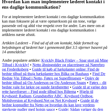
Hvordan kan man implementere læderet kontakt i
ens daglige kommunikation?
For at implementere læderet kontakt i ens daglige kommunikation
kan man fokusere på at være opmærksom på sin tone, vælge
passende ord og altid vise respekt over for andre. Læs mere om at
implementere læderet kontakt i ens daglige kommunikation i
artiklens næste afsnit.
Artiklen Læderet – Find ud af alt om kontakt, både formelt og
betydningen af læderet har i gennemsnit fået
3.5
stjerner baseret på
14
anmeldelser
Andre populære artikler:
Kvickly Black Friday – Spar stort på Mine
Tilbud i Kvickly!
•
Netto åbningstider og placeringer på Nørrebro
og Frederiksberg
•
Guide til køb af hækplanter online: Find de
bedste tilbud på thuja hækplanter hos Bilka og Bauhaus
•
Find De
Bedste Vin Tilbud i Netto, Føtex og SuperBrugsen
•
Oplev de
bedste tilbud på Op Anderson og Op Anderson Snaps
•
Føtex – dit
bedste valg for lækre og sunde færdigretter
•
Guide til at vælge den
rette havefræser – Find gode tilbud hos Biltema
•
Hjælp til
Krydsord: Radium, Grundstoffer ABC, Krydsord Ordbog,
Mobilversion af Krydsord.Net og Net Krydsord
•
Guide til de
bedste kopnudler fra Netto og hvordan du kan lave verdens
stærkeste nudler med hoisin sauce
•
Guide: Sådan vælger du den