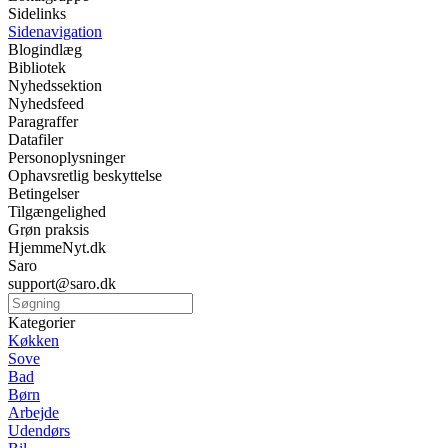
Sidelinks
Sidenavigation
Blogindlæg
Bibliotek
Nyhedssektion
Nyhedsfeed
Paragraffer
Datafiler
Personoplysninger
Ophavsretlig beskyttelse
Betingelser
Tilgængelighed
Grøn praksis
HjemmeNyt.dk
Saro
support@saro.dk
Kategorier
Køkken
Sove
Bad
Børn
Arbejde
Udendørs