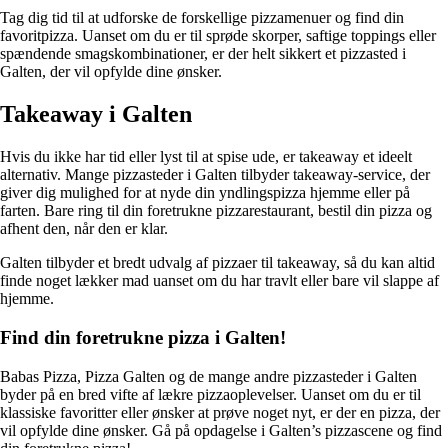
Tag dig tid til at udforske de forskellige pizzamenuer og find din
favoritpizza. Uanset om du er til sprøde skorper, saftige toppings eller
spændende smagskombinationer, er der helt sikkert et pizzasted i
Galten, der vil opfylde dine ønsker.
Takeaway i Galten
Hvis du ikke har tid eller lyst til at spise ude, er takeaway et ideelt
alternativ. Mange pizzasteder i Galten tilbyder takeaway-service, der
giver dig mulighed for at nyde din yndlingspizza hjemme eller på
farten. Bare ring til din foretrukne pizzarestaurant, bestil din pizza og
afhent den, når den er klar.
Galten tilbyder et bredt udvalg af pizzaer til takeaway, så du kan altid
finde noget lækker mad uanset om du har travlt eller bare vil slappe af
hjemme.
Find din foretrukne pizza i Galten!
Babas Pizza, Pizza Galten og de mange andre pizzasteder i Galten
byder på en bred vifte af lækre pizzaoplevelser. Uanset om du er til
klassiske favoritter eller ønsker at prøve noget nyt, er der en pizza, der
vil opfylde dine ønsker. Gå på opdagelse i Galten’s pizzascene og find