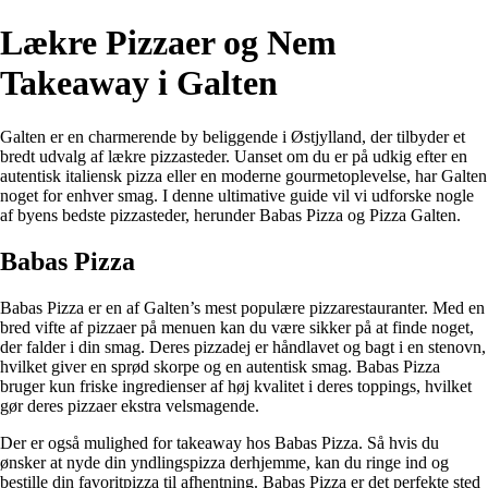
Lækre Pizzaer og Nem
Takeaway i Galten
Galten er en charmerende by beliggende i Østjylland, der tilbyder et
bredt udvalg af lækre pizzasteder. Uanset om du er på udkig efter en
autentisk italiensk pizza eller en moderne gourmetoplevelse, har Galten
noget for enhver smag. I denne ultimative guide vil vi udforske nogle
af byens bedste pizzasteder, herunder Babas Pizza og Pizza Galten.
Babas Pizza
Babas Pizza er en af Galten’s mest populære pizzarestauranter. Med en
bred vifte af pizzaer på menuen kan du være sikker på at finde noget,
der falder i din smag. Deres pizzadej er håndlavet og bagt i en stenovn,
hvilket giver en sprød skorpe og en autentisk smag. Babas Pizza
bruger kun friske ingredienser af høj kvalitet i deres toppings, hvilket
gør deres pizzaer ekstra velsmagende.
Der er også mulighed for takeaway hos Babas Pizza. Så hvis du
ønsker at nyde din yndlingspizza derhjemme, kan du ringe ind og
bestille din favoritpizza til afhentning. Babas Pizza er det perfekte sted