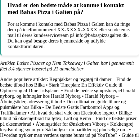
Hvad er den bedste måde at komme i kontakt
med Babas Pizza i Galten på?
For at komme i kontakt med Babas Pizza i Galten kan du ringe
dem på telefonnummeret XX-XXXX-XXXX eller sende en e-
mail til deres kundeserviceteam på info@babaspizzagalten.dk.
Du kan også besøge deres hjemmeside og udfylde
kontaktformularen.
Artiklen Lækre Pizzaer og Nem Takeaway i Galten har i gennemsnit
fået
3.4
stjerner baseret på
21
anmeldelser
Andre populære artikler:
Regnjakker og regntøj til damer – Find de
bedste tilbud hos Bilka
•
Stark Timeplan: En Effektiv Guide til
Optimering af Dine Tidsplaner
•
Find de bedste sømpistoler, el harald
nyborg, og luftnøgler hos Harald Nyborg
•
Harald Nyborg –
Åbningstider, adresser og tilbud
•
Den ultimative guide til ure og
pulsmålere hos Bilka
•
De Bedste Gratis Fartkontrol Apps og
Traffikalamer
•
Alt hvad du skal vide om Electrolux logoet
•
Billige
tilbud på oksemørbrad fra føtex, Lidl og Rema – Find de bedste priser
på oksemørbrad
•
Åbningstider for Ønskebørn Viborg
•
Køkkengrej
krydsord og synonym: Sådan løser du partikler og pludselige ord.
•
Hvordan trykker man verdens største bums ud på YouTube?
•
Guide til