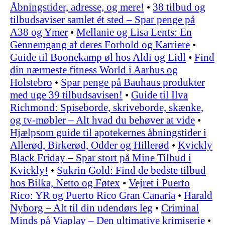
Åbningstider, adresse, og mere!
•
38 tilbud og
tilbudsaviser samlet ét sted – Spar penge på
A38 og Ymer
•
Mellanie og Lisa Lents: En
Gennemgang af deres Forhold og Karriere
•
Guide til Boonekamp øl hos Aldi og Lidl
•
Find
din nærmeste fitness World i Aarhus og
Holstebro
•
Spar penge på Bauhaus produkter
med uge 39 tilbudsavisen!
•
Guide til Ilva
Richmond: Spiseborde, skriveborde, skænke,
og tv-møbler – Alt hvad du behøver at vide
•
Hjælpsom guide til apotekernes åbningstider i
Allerød, Birkerød, Odder og Hillerød
•
Kvickly
Black Friday – Spar stort på Mine Tilbud i
Kvickly!
•
Sukrin Gold: Find de bedste tilbud
hos Bilka, Netto og Føtex
•
Vejret i Puerto
Rico: YR og Puerto Rico Gran Canaria
•
Harald
Nyborg – Alt til din udendørs leg
•
Criminal
Minds på Viaplay – Den ultimative krimiserie
•