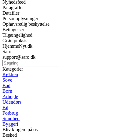
Nyhedsfeed
Paragraffer
Datafiler
Personoplysninger
Ophavsretlig beskyttelse
Betingelser
Tilgængelighed
Grøn praksis
HjemmeNyt.dk
Saro
support@saro.dk
Kategorier
Køkken
Sove
Bad
Børn
Arbejde
Udendørs
Bil
Forbrug
Sundhed
Byggeri
Bliv klogere på os
Besked