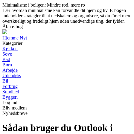
Minimalisme i boligen: Mindre rod, mere ro
Lær hvordan minimalisme kan forvandle dit hjem og liv. E-bogen
indeholder strategier til at nedskalere og organisere, så du får et mere
overskueligt og fredeligt hjem uden unødvendige ting, der fylder.
Åbn e-bog
Hjemme Nyt
Kategorier
Køkken
Sove
Bad
Børn
Arbejde
Udendørs
Bil
Forbrug
Sundhed
Byggeri
Log ind
Bliv medlem
Nyhedsbreve
Sådan bruger du Outlook i