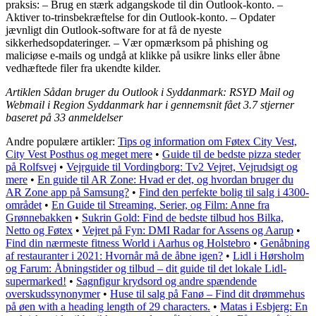
praksis: – Brug en stærk adgangskode til din Outlook-konto. –
Aktiver to-trinsbekræftelse for din Outlook-konto. – Opdater
jævnligt din Outlook-software for at få de nyeste
sikkerhedsopdateringer. – Vær opmærksom på phishing og
maliciøse e-mails og undgå at klikke på usikre links eller åbne
vedhæftede filer fra ukendte kilder.
Artiklen Sådan bruger du Outlook i Syddanmark: RSYD Mail og
Webmail i Region Syddanmark har i gennemsnit fået
3.7
stjerner
baseret på
33
anmeldelser
Andre populære artikler:
Tips og information om Føtex City Vest,
City Vest Posthus og meget mere
•
Guide til de bedste pizza steder
på Rolfsvej
•
Vejrguide til Vordingborg: Tv2 Vejret, Vejrudsigt og
mere
•
En guide til AR Zone: Hvad er det, og hvordan bruger du
AR Zone app på Samsung?
•
Find den perfekte bolig til salg i 4300-
området
•
En Guide til Streaming, Serier, og Film: Anne fra
Grønnebakken
•
Sukrin Gold: Find de bedste tilbud hos Bilka,
Netto og Føtex
•
Vejret på Fyn: DMI Radar for Assens og Aarup
•
Find din nærmeste fitness World i Aarhus og Holstebro
•
Genåbning
af restauranter i 2021: Hvornår må de åbne igen?
•
Lidl i Hørsholm
og Farum: Åbningstider og tilbud – dit guide til det lokale Lidl-
supermarked!
•
Sagnfigur krydsord og andre spændende
overskudssynonymer
•
Huse til salg på Fanø – Find dit drømmehus
på øen with a heading length of 29 characters.
•
Matas i Esbjerg: En