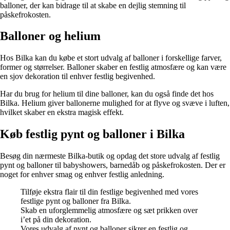
balloner, der kan bidrage til at skabe en dejlig stemning til
påskefrokosten.
Balloner og helium
Hos Bilka kan du købe et stort udvalg af balloner i forskellige farver,
former og størrelser. Balloner skaber en festlig atmosfære og kan være
en sjov dekoration til enhver festlig begivenhed.
Har du brug for helium til dine balloner, kan du også finde det hos
Bilka. Helium giver ballonerne mulighed for at flyve og svæve i luften,
hvilket skaber en ekstra magisk effekt.
Køb festlig pynt og balloner i Bilka
Besøg din nærmeste Bilka-butik og opdag det store udvalg af festlig
pynt og balloner til babyshowers, barnedåb og påskefrokosten. Der er
noget for enhver smag og enhver festlig anledning.
Tilføje ekstra flair til din festlige begivenhed med vores
festlige pynt og balloner fra Bilka.
Skab en uforglemmelig atmosfære og sæt prikken over
i’et på din dekoration.
Vores udvalg af pynt og balloner sikrer en festlig og