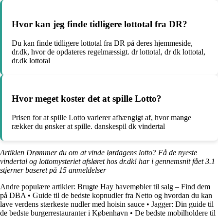
Hvor kan jeg finde tidligere lottotal fra DR?
Du kan finde tidligere lottotal fra DR på deres hjemmeside,
dr.dk, hvor de opdateres regelmæssigt. dr lottotal, dr dk lottotal,
dr.dk lottotal
Hvor meget koster det at spille Lotto?
Prisen for at spille Lotto varierer afhængigt af, hvor mange
rækker du ønsker at spille. danskespil dk vindertal
Artiklen Drømmer du om at vinde lørdagens lotto? Få de nyeste
vindertal og lottomysteriet afsløret hos dr.dk! har i gennemsnit fået
3.1
stjerner baseret på
15
anmeldelser
Andre populære artikler:
Brugte Hay havemøbler til salg – Find dem
på DBA
•
Guide til de bedste kopnudler fra Netto og hvordan du kan
lave verdens stærkeste nudler med hoisin sauce
•
Jagger: Din guide til
de bedste burgerrestauranter i København
•
De bedste mobilholdere til