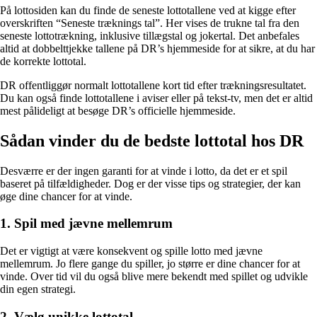
På lottosiden kan du finde de seneste lottotallene ved at kigge efter
overskriften “Seneste træknings tal”. Her vises de trukne tal fra den
seneste lottotrækning, inklusive tillægstal og jokertal. Det anbefales
altid at dobbelttjekke tallene på DR’s hjemmeside for at sikre, at du har
de korrekte lottotal.
DR offentliggør normalt lottotallene kort tid efter trækningsresultatet.
Du kan også finde lottotallene i aviser eller på tekst-tv, men det er altid
mest pålideligt at besøge DR’s officielle hjemmeside.
Sådan vinder du de bedste lottotal hos DR
Desværre er der ingen garanti for at vinde i lotto, da det er et spil
baseret på tilfældigheder. Dog er der visse tips og strategier, der kan
øge dine chancer for at vinde.
1. Spil med jævne mellemrum
Det er vigtigt at være konsekvent og spille lotto med jævne
mellemrum. Jo flere gange du spiller, jo større er dine chancer for at
vinde. Over tid vil du også blive mere bekendt med spillet og udvikle
din egen strategi.
2. Vælg unikke lottotal