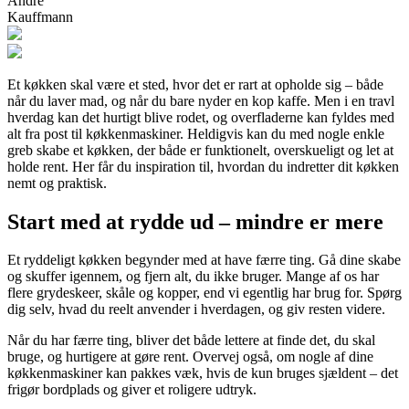
André
Kauffmann
Et køkken skal være et sted, hvor det er rart at opholde sig – både
når du laver mad, og når du bare nyder en kop kaffe. Men i en travl
hverdag kan det hurtigt blive rodet, og overfladerne kan fyldes med
alt fra post til køkkenmaskiner. Heldigvis kan du med nogle enkle
greb skabe et køkken, der både er funktionelt, overskueligt og let at
holde rent. Her får du inspiration til, hvordan du indretter dit køkken
nemt og praktisk.
Start med at rydde ud – mindre er mere
Et ryddeligt køkken begynder med at have færre ting. Gå dine skabe
og skuffer igennem, og fjern alt, du ikke bruger. Mange af os har
flere grydeskeer, skåle og kopper, end vi egentlig har brug for. Spørg
dig selv, hvad du reelt anvender i hverdagen, og giv resten videre.
Når du har færre ting, bliver det både lettere at finde det, du skal
bruge, og hurtigere at gøre rent. Overvej også, om nogle af dine
køkkenmaskiner kan pakkes væk, hvis de kun bruges sjældent – det
frigør bordplads og giver et roligere udtryk.