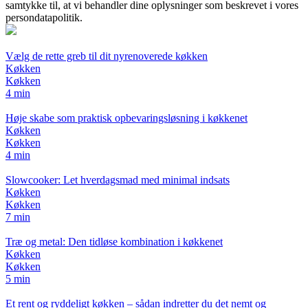
samtykke til, at vi behandler dine oplysninger som beskrevet i vores
persondatapolitik.
Vælg de rette greb til dit nyrenoverede køkken
Køkken
Køkken
4 min
Høje skabe som praktisk opbevaringsløsning i køkkenet
Køkken
Køkken
4 min
Slowcooker: Let hverdagsmad med minimal indsats
Køkken
Køkken
7 min
Træ og metal: Den tidløse kombination i køkkenet
Køkken
Køkken
5 min
Et rent og ryddeligt køkken – sådan indretter du det nemt og