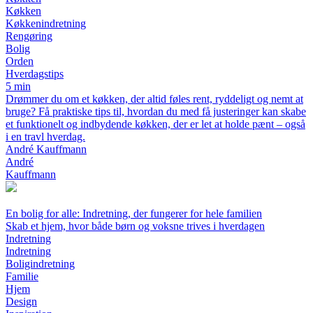
Køkken
Køkkenindretning
Rengøring
Bolig
Orden
Hverdagstips
5 min
Drømmer du om et køkken, der altid føles rent, ryddeligt og nemt at
bruge? Få praktiske tips til, hvordan du med få justeringer kan skabe
et funktionelt og indbydende køkken, der er let at holde pænt – også
i en travl hverdag.
André Kauffmann
André
Kauffmann
En bolig for alle: Indretning, der fungerer for hele familien
Skab et hjem, hvor både børn og voksne trives i hverdagen
Indretning
Indretning
Boligindretning
Familie
Hjem
Design