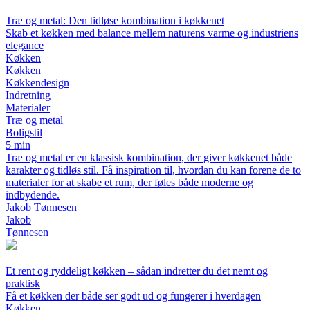
Træ og metal: Den tidløse kombination i køkkenet
Skab et køkken med balance mellem naturens varme og industriens
elegance
Køkken
Køkken
Køkkendesign
Indretning
Materialer
Træ og metal
Boligstil
5 min
Træ og metal er en klassisk kombination, der giver køkkenet både
karakter og tidløs stil. Få inspiration til, hvordan du kan forene de to
materialer for at skabe et rum, der føles både moderne og
indbydende.
Jakob Tønnesen
Jakob
Tønnesen
Et rent og ryddeligt køkken – sådan indretter du det nemt og
praktisk
Få et køkken der både ser godt ud og fungerer i hverdagen
Køkken