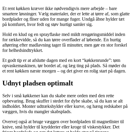
Et rent køkken kræver ikke nødvendigvis mere arbejde – bare
smartere løsninger. Vælg materialer, der er lette at tørre af, som glatte
bordplader og fliser uden for mange fuger. Undgå åbne hylder tæt
på komfuret, hvor fedt og støv hurtigt samler sig.
Hold en klud og en sprayflaske med mildt rengøringsmiddel inden
for rækkevidde, så du kan tørre overflader af løbende. En hurtig
aftørring efter madlavning tager få minutter, men gør en stor forskel
for helhedsindtrykket.
Et godt tip er at afslutte dagen med en kort “køkkenrunde”: tøm
opvaskemaskinen, tør bordet af, og læg ting på plads. Så møder du
et rent køkken næste morgen – og det giver en rolig start på dagen.
Udnyt pladsen optimalt
Selv i små køkkener kan du skabe mere orden med den rette
opbevaring. Brug skuffer i stedet for dybe skabe, så du kan se alt
indholdet. Monter udtrækshylder eller kurve, og hæng redskaber på
væggen, hvis du mangler skabsplads.
Overvej også at bruge væggen over bordpladen til magnetlister til
knive, små hylder til krydderier eller kroge til viskestykker. Det