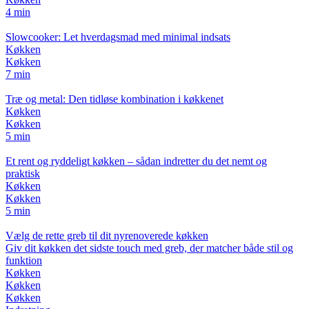
4 min
Slowcooker: Let hverdagsmad med minimal indsats
Køkken
Køkken
7 min
Træ og metal: Den tidløse kombination i køkkenet
Køkken
Køkken
5 min
Et rent og ryddeligt køkken – sådan indretter du det nemt og
praktisk
Køkken
Køkken
5 min
Vælg de rette greb til dit nyrenoverede køkken
Giv dit køkken det sidste touch med greb, der matcher både stil og
funktion
Køkken
Køkken
Køkken