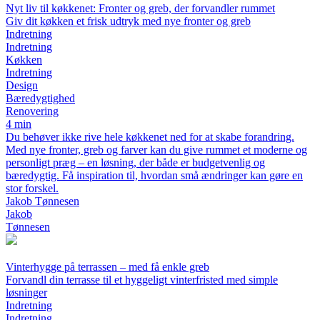
Nyt liv til køkkenet: Fronter og greb, der forvandler rummet
Giv dit køkken et frisk udtryk med nye fronter og greb
Indretning
Indretning
Køkken
Indretning
Design
Bæredygtighed
Renovering
4 min
Du behøver ikke rive hele køkkenet ned for at skabe forandring.
Med nye fronter, greb og farver kan du give rummet et moderne og
personligt præg – en løsning, der både er budgetvenlig og
bæredygtig. Få inspiration til, hvordan små ændringer kan gøre en
stor forskel.
Jakob Tønnesen
Jakob
Tønnesen
Vinterhygge på terrassen – med få enkle greb
Forvandl din terrasse til et hyggeligt vinterfristed med simple
løsninger
Indretning
Indretning