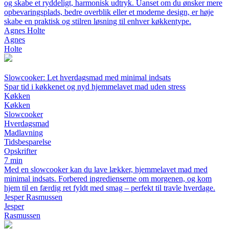
og skabe et ryddeligt, harmonisk udtryk. Uanset om du ønsker mere
opbevaringsplads, bedre overblik eller et moderne design, er høje
skabe en praktisk og stilren løsning til enhver køkkentype.
Agnes Holte
Agnes
Holte
Slowcooker: Let hverdagsmad med minimal indsats
Spar tid i køkkenet og nyd hjemmelavet mad uden stress
Køkken
Køkken
Slowcooker
Hverdagsmad
Madlavning
Tidsbesparelse
Opskrifter
7 min
Med en slowcooker kan du lave lækker, hjemmelavet mad med
minimal indsats. Forbered ingredienserne om morgenen, og kom
hjem til en færdig ret fyldt med smag – perfekt til travle hverdage.
Jesper Rasmussen
Jesper
Rasmussen