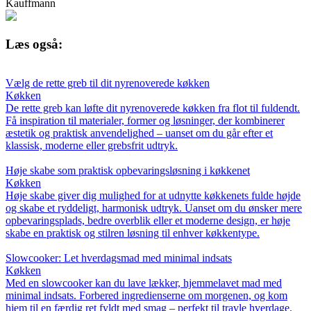
Kauffmann
Læs også:
Vælg de rette greb til dit nyrenoverede køkken
Køkken
De rette greb kan løfte dit nyrenoverede køkken fra flot til fuldendt.
Få inspiration til materialer, former og løsninger, der kombinerer
æstetik og praktisk anvendelighed – uanset om du går efter et
klassisk, moderne eller grebsfrit udtryk.
Høje skabe som praktisk opbevaringsløsning i køkkenet
Køkken
Høje skabe giver dig mulighed for at udnytte køkkenets fulde højde
og skabe et ryddeligt, harmonisk udtryk. Uanset om du ønsker mere
opbevaringsplads, bedre overblik eller et moderne design, er høje
skabe en praktisk og stilren løsning til enhver køkkentype.
Slowcooker: Let hverdagsmad med minimal indsats
Køkken
Med en slowcooker kan du lave lækker, hjemmelavet mad med
minimal indsats. Forbered ingredienserne om morgenen, og kom
hjem til en færdig ret fyldt med smag – perfekt til travle hverdage.