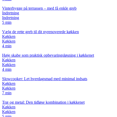
Vinterhygge på terrassen – med få enkle greb
Indretning
Indretning
5 min
Vælg de rette greb til dit nyrenoverede køkken
Køkken
Køkken
4 min
Høje skabe som praktisk opbevaringsløsning i køkkenet
Køkken
Køkken
4 min
Slowcooker: Let hverdagsmad med minimal indsats
Køkken
Køkken
7 min
Træ og metal: Den tidløse kombination i køkkenet
Køkken
Køkken
5 min