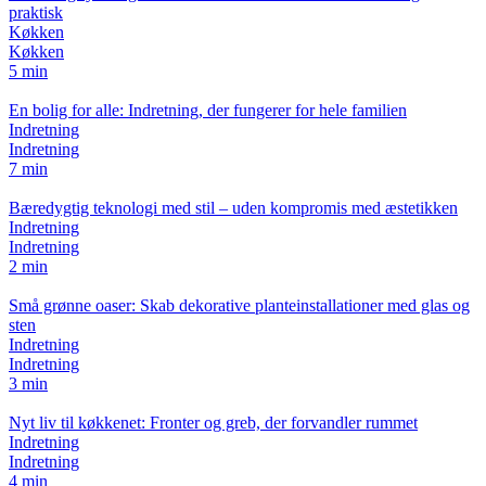
praktisk
Køkken
Køkken
5 min
En bolig for alle: Indretning, der fungerer for hele familien
Indretning
Indretning
7 min
Bæredygtig teknologi med stil – uden kompromis med æstetikken
Indretning
Indretning
2 min
Små grønne oaser: Skab dekorative planteinstallationer med glas og
sten
Indretning
Indretning
3 min
Nyt liv til køkkenet: Fronter og greb, der forvandler rummet
Indretning
Indretning
4 min