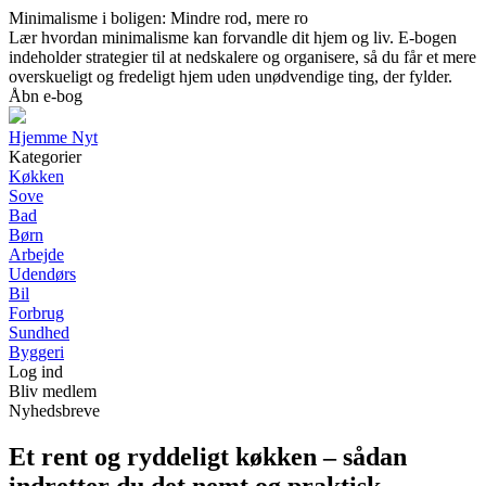
Minimalisme i boligen: Mindre rod, mere ro
Lær hvordan minimalisme kan forvandle dit hjem og liv. E-bogen
indeholder strategier til at nedskalere og organisere, så du får et mere
overskueligt og fredeligt hjem uden unødvendige ting, der fylder.
Åbn e-bog
Hjemme Nyt
Kategorier
Køkken
Sove
Bad
Børn
Arbejde
Udendørs
Bil
Forbrug
Sundhed
Byggeri
Log ind
Bliv medlem
Nyhedsbreve
Et rent og ryddeligt køkken – sådan
indretter du det nemt og praktisk