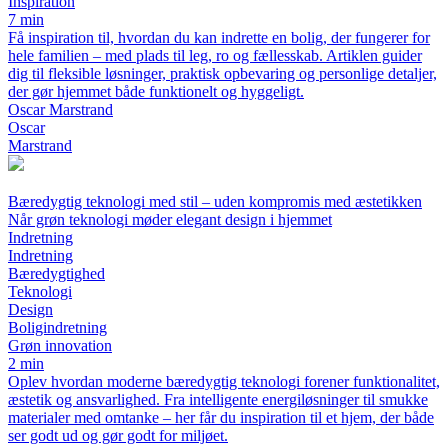
Inspiration
7 min
Få inspiration til, hvordan du kan indrette en bolig, der fungerer for
hele familien – med plads til leg, ro og fællesskab. Artiklen guider
dig til fleksible løsninger, praktisk opbevaring og personlige detaljer,
der gør hjemmet både funktionelt og hyggeligt.
Oscar Marstrand
Oscar
Marstrand
Bæredygtig teknologi med stil – uden kompromis med æstetikken
Når grøn teknologi møder elegant design i hjemmet
Indretning
Indretning
Bæredygtighed
Teknologi
Design
Boligindretning
Grøn innovation
2 min
Oplev hvordan moderne bæredygtig teknologi forener funktionalitet,
æstetik og ansvarlighed. Fra intelligente energiløsninger til smukke
materialer med omtanke – her får du inspiration til et hjem, der både
ser godt ud og gør godt for miljøet.