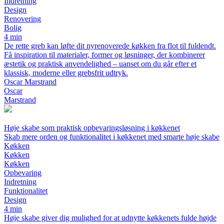
Indretning
Design
Renovering
Bolig
4 min
De rette greb kan løfte dit nyrenoverede køkken fra flot til fuldendt.
Få inspiration til materialer, former og løsninger, der kombinerer
æstetik og praktisk anvendelighed – uanset om du går efter et
klassisk, moderne eller grebsfrit udtryk.
Oscar Marstrand
Oscar
Marstrand
Høje skabe som praktisk opbevaringsløsning i køkkenet
Skab mere orden og funktionalitet i køkkenet med smarte høje skabe
Køkken
Køkken
Køkken
Opbevaring
Indretning
Funktionalitet
Design
4 min
Høje skabe giver dig mulighed for at udnytte køkkenets fulde højde