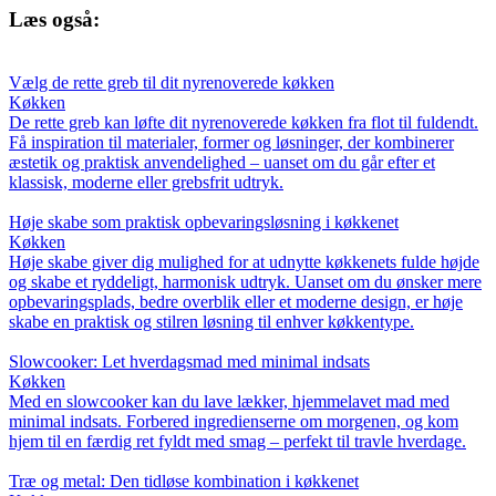
Læs også:
Vælg de rette greb til dit nyrenoverede køkken
Køkken
De rette greb kan løfte dit nyrenoverede køkken fra flot til fuldendt.
Få inspiration til materialer, former og løsninger, der kombinerer
æstetik og praktisk anvendelighed – uanset om du går efter et
klassisk, moderne eller grebsfrit udtryk.
Høje skabe som praktisk opbevaringsløsning i køkkenet
Køkken
Høje skabe giver dig mulighed for at udnytte køkkenets fulde højde
og skabe et ryddeligt, harmonisk udtryk. Uanset om du ønsker mere
opbevaringsplads, bedre overblik eller et moderne design, er høje
skabe en praktisk og stilren løsning til enhver køkkentype.
Slowcooker: Let hverdagsmad med minimal indsats
Køkken
Med en slowcooker kan du lave lækker, hjemmelavet mad med
minimal indsats. Forbered ingredienserne om morgenen, og kom
hjem til en færdig ret fyldt med smag – perfekt til travle hverdage.
Træ og metal: Den tidløse kombination i køkkenet