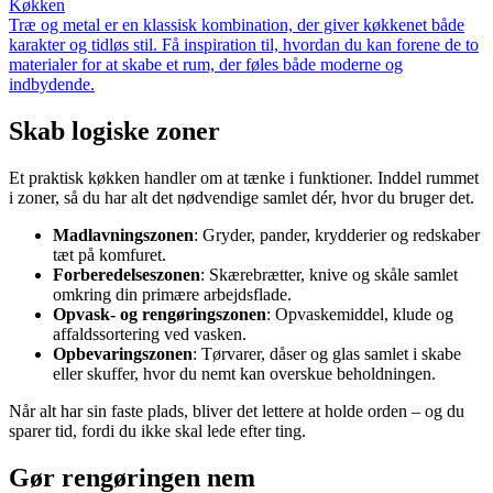
Køkken
Træ og metal er en klassisk kombination, der giver køkkenet både
karakter og tidløs stil. Få inspiration til, hvordan du kan forene de to
materialer for at skabe et rum, der føles både moderne og
indbydende.
Skab logiske zoner
Et praktisk køkken handler om at tænke i funktioner. Inddel rummet
i zoner, så du har alt det nødvendige samlet dér, hvor du bruger det.
Madlavningszonen
: Gryder, pander, krydderier og redskaber
tæt på komfuret.
Forberedelseszonen
: Skærebrætter, knive og skåle samlet
omkring din primære arbejdsflade.
Opvask- og rengøringszonen
: Opvaskemiddel, klude og
affaldssortering ved vasken.
Opbevaringszonen
: Tørvarer, dåser og glas samlet i skabe
eller skuffer, hvor du nemt kan overskue beholdningen.
Når alt har sin faste plads, bliver det lettere at holde orden – og du
sparer tid, fordi du ikke skal lede efter ting.
Gør rengøringen nem