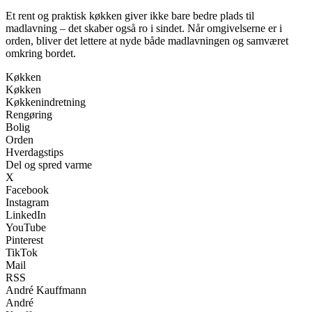
Et rent og praktisk køkken giver ikke bare bedre plads til
madlavning – det skaber også ro i sindet. Når omgivelserne er i
orden, bliver det lettere at nyde både madlavningen og samværet
omkring bordet.
Køkken
Køkken
Køkkenindretning
Rengøring
Bolig
Orden
Hverdagstips
Del og spred varme
X
Facebook
Instagram
LinkedIn
YouTube
Pinterest
TikTok
Mail
RSS
André Kauffmann
André