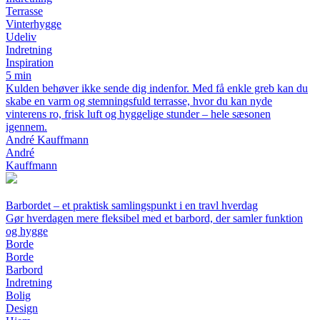
Terrasse
Vinterhygge
Udeliv
Indretning
Inspiration
5 min
Kulden behøver ikke sende dig indenfor. Med få enkle greb kan du
skabe en varm og stemningsfuld terrasse, hvor du kan nyde
vinterens ro, frisk luft og hyggelige stunder – hele sæsonen
igennem.
André Kauffmann
André
Kauffmann
Barbordet – et praktisk samlingspunkt i en travl hverdag
Gør hverdagen mere fleksibel med et barbord, der samler funktion
og hygge
Borde
Borde
Barbord
Indretning
Bolig
Design