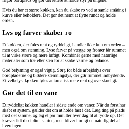
frigør bordplads og gør det lettere at holde styr på tingene.
Hvis du har et større køkken, kan du skabe ro ved at samle småting i
kurve eller beholdere. Det gør det nemt at flytte rundt og holde
orden.
Lys og farver skaber ro
Et køkken, der føles rent og ryddeligt, handler ikke kun om orden –
men også om stemning. Lyse farver på vægge og fronter får rummet
til at virke større og mere luftigt. Kombinér gerne med naturlige
materialer som træ eller sten for at skabe varme og balance.
God belysning er også vigtig. Sørg for både arbejdslys over
bordpladerne og blødere stemningslys, der gør rummet indbydende.
Et velbelyst køkken føles automatisk mere rent og overskueligt.
Gør det til en vane
Et ryddeligt køkken handler i sidste ende om vaner. Når du først har
skabt et system, gælder det om at holde fast i det. Læg ting på plads
med det samme, og tag et par minutter hver dag til at rydde op. Det
kræver lidt disciplin i starten, men bliver hurtigt en naturlig del af
hverdagen.