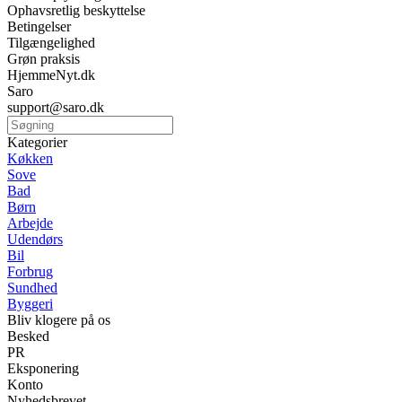
Ophavsretlig beskyttelse
Betingelser
Tilgængelighed
Grøn praksis
HjemmeNyt.dk
Saro
support@saro.dk
Kategorier
Køkken
Sove
Bad
Børn
Arbejde
Udendørs
Bil
Forbrug
Sundhed
Byggeri
Bliv klogere på os
Besked
PR
Eksponering
Konto
Nyhedsbrevet