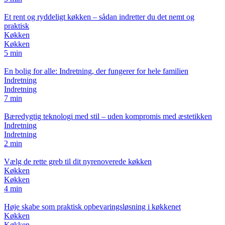
Et rent og ryddeligt køkken – sådan indretter du det nemt og
praktisk
Køkken
Køkken
5 min
En bolig for alle: Indretning, der fungerer for hele familien
Indretning
Indretning
7 min
Bæredygtig teknologi med stil – uden kompromis med æstetikken
Indretning
Indretning
2 min
Vælg de rette greb til dit nyrenoverede køkken
Køkken
Køkken
4 min
Høje skabe som praktisk opbevaringsløsning i køkkenet
Køkken
Køkken