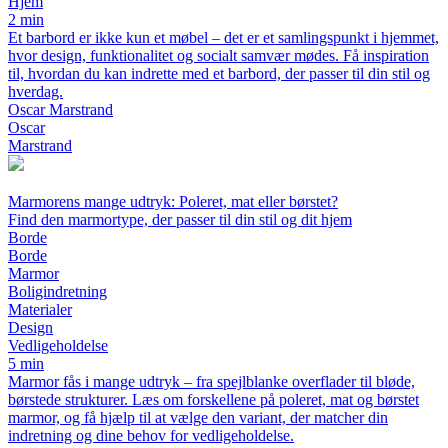
Hjem
2 min
Et barbord er ikke kun et møbel – det er et samlingspunkt i hjemmet,
hvor design, funktionalitet og socialt samvær mødes. Få inspiration
til, hvordan du kan indrette med et barbord, der passer til din stil og
hverdag.
Oscar Marstrand
Oscar
Marstrand
Marmorens mange udtryk: Poleret, mat eller børstet?
Find den marmortype, der passer til din stil og dit hjem
Borde
Borde
Marmor
Boligindretning
Materialer
Design
Vedligeholdelse
5 min
Marmor fås i mange udtryk – fra spejlblanke overflader til bløde,
børstede strukturer. Læs om forskellene på poleret, mat og børstet
marmor, og få hjælp til at vælge den variant, der matcher din
indretning og dine behov for vedligeholdelse.