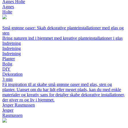
Agnes Holte
Agnes
Holte
Små grønne oaser: Skab dekorative planteinstallationer med glas og
sten
Bring naturen ind i hjemmet med kreative planteinstallationer i glas
Indretning
Indretning
Indretning
Planter
Bolig
DIY
Dekoration
3 min
Få inspiration til at skabe små grønne oaser med glas, sten og
planter. Uanset om du har lidt eller meget plads, kan du med enkle
materialer og kreativ sans for detaljer skabe dekorative installationer,
der giver ro og liv i hjemmet.
Jesper Rasmussen
Jesper
Rasmussen