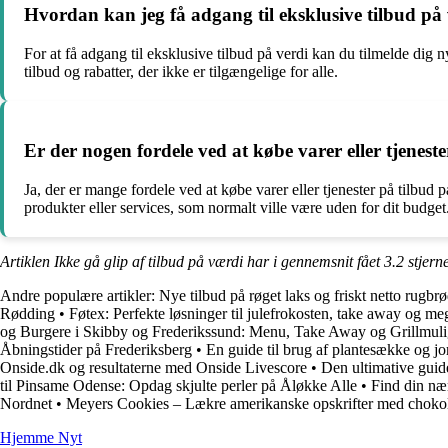
Hvordan kan jeg få adgang til eksklusive tilbud på
For at få adgang til eksklusive tilbud på verdi kan du tilmelde dig 
tilbud og rabatter, der ikke er tilgængelige for alle.
Er der nogen fordele ved at købe varer eller tjenest
Ja, der er mange fordele ved at købe varer eller tjenester på tilbud
produkter eller services, som normalt ville være uden for dit budget
Artiklen Ikke gå glip af tilbud på værdi har i gennemsnit fået
3.2
stjern
Andre populære artikler:
Nye tilbud på røget laks og friskt netto rugbr
Rødding
•
Føtex: Perfekte løsninger til julefrokosten, take away og me
og Burgere i Skibby og Frederikssund: Menu, Take Away og Grillmul
Åbningstider på Frederiksberg
•
En guide til brug af plantesække og jo
Onside.dk og resultaterne med Onside Livescore
•
Den ultimative guid
til Pinsame Odense: Opdag skjulte perler på Åløkke Alle
•
Find din næ
Nordnet
•
Meyers Cookies – Lækre amerikanske opskrifter med choko
Hjemme Nyt