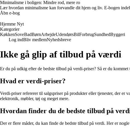
Minimalisme i boligen: Mindre rod, mere ro
Lær hvordan minimalisme kan forvandle dit hjem og liv. E-bogen indehold
Åbn e-bog
Hjemme Nyt
Kategorier
Køkken
Sove
Bad
Børn
Arbejde
Udendørs
Bil
Forbrug
Sundhed
Byggeri
Log ind
Bliv medlem
Nyhedsbreve
Ikke gå glip af tilbud på værdi
Er du på udkig efter de bedste tilbud på verdi-priser? Så er du kommet til
Hvad er verdi-priser?
Verdi-priser refererer til salgspriser på produkter eller tjenester, der er
elektronik, møbler, tøj og meget mere.
Hvordan finder du de bedste tilbud på verd
Der er flere måder, du kan finde de bedste tilbud på verdi. Her er nogle 