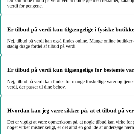
Du kan finde tilbud på verdi ved at holde øje med reklamer, kataloger 
værdi for pengene.
Er tilbud på verdi kun tilgængelige i fysiske butikk
Nej, tilbud på verdi kan også findes online. Mange online butikker 
stadig drage fordel af tilbud på verdi.
Er tilbud på verdi kun tilgængelige for bestemte vare
Nej, tilbud på verdi kan findes for mange forskellige varer og tjenest
verdi, der passer til dine behov.
Hvordan kan jeg være sikker på, at et tilbud på ver
Det er vigtigt at være opmærksom på, at nogle tilbud kan virke for 
noget virker mistænkeligt, er det altid en god ide at undersøge nærm