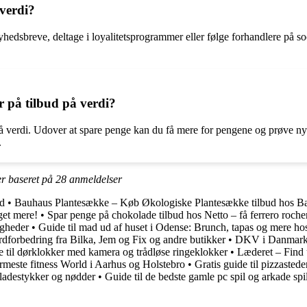
 verdi?
nyhedsbreve, deltage i loyalitetsprogrammer eller følge forhandlere på s
er på tilbud på verdi?
 på verdi. Udover at spare penge kan du få mere for pengene og prøve ny
.
er baseret på
28
anmeldelser
ød
•
Bauhaus Plantesække – Køb Økologiske Plantesække tilbud hos B
get mere!
•
Spar penge på chokolade tilbud hos Netto – få ferrero roch
igheder
•
Guide til mad ud af huset i Odense: Brunch, tapas og mere ho
rdforbedring fra Bilka, Jem og Fix og andre butikker
•
DKV i Danmark: 
e til dørklokker med kamera og trådløse ringeklokker
•
Læderet – Find 
rmeste fitness World i Aarhus og Holstebro
•
Gratis guide til pizzasted
ladestykker og nødder
•
Guide til de bedste gamle pc spil og arkade spi