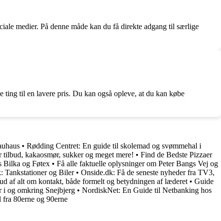
ociale medier. På denne måde kan du få direkte adgang til særlige
e ting til en lavere pris. Du kan også opleve, at du kan købe
auhaus
•
Rødding Centret: En guide til skolemad og svømmehal i
er tilbud, kakaosmør, sukker og meget mere!
•
Find de Bedste Pizzaer
s Bilka og Føtex
•
Få alle faktuelle oplysninger om Peter Bangs Vej og
Tankstationer og Biler
•
Onside.dk: Få de seneste nyheder fra TV3,
ud af alt om kontakt, både formelt og betydningen af læderet
•
Guide
er i og omkring Snejbjerg
•
NordiskNet: En Guide til Netbanking hos
l fra 80erne og 90erne