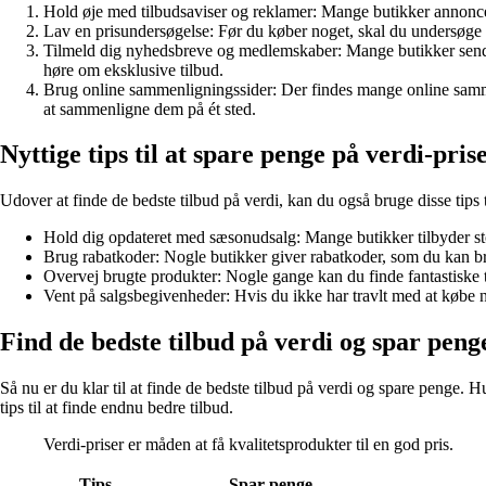
Hold øje med tilbudsaviser og reklamer: Mange butikker annoncere
Lav en prisundersøgelse: Før du køber noget, skal du undersøge p
Tilmeld dig nyhedsbreve og medlemskaber: Mange butikker sender t
høre om eksklusive tilbud.
Brug online sammenligningssider: Der findes mange online sammenli
at sammenligne dem på ét sted.
Nyttige tips til at spare penge på verdi-pris
Udover at finde de bedste tilbud på verdi, kan du også bruge disse tips t
Hold dig opdateret med sæsonudsalg: Mange butikker tilbyder sto
Brug rabatkoder: Nogle butikker giver rabatkoder, som du kan bruge
Overvej brugte produkter: Nogle gange kan du finde fantastiske t
Vent på salgsbegivenheder: Hvis du ikke har travlt med at købe 
Find de bedste tilbud på verdi og spar peng
Så nu er du klar til at finde de bedste tilbud på verdi og spare penge.
tips til at finde endnu bedre tilbud.
Verdi-priser er måden at få kvalitetsprodukter til en god pris.
Tips
Spar penge