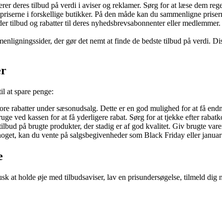
r deres tilbud på verdi i aviser og reklamer. Sørg for at læse dem rege
riserne i forskellige butikker. På den måde kan du sammenligne prisern
ilbud og rabatter til deres nyhedsbrevsabonnenter eller medlemmer. Ved 
gningssider, der gør det nemt at finde de bedste tilbud på verdi. Disse
er
il at spare penge:
re rabatter under sæsonudsalg. Dette er en god mulighed for at få endn
 ved kassen for at få yderligere rabat. Sørg for at tjekke efter rabatko
ilbud på brugte produkter, der stadig er af god kvalitet. Giv brugte var
noget, kan du vente på salgsbegivenheder som Black Friday eller janua
e
 Husk at holde øje med tilbudsaviser, lav en prisundersøgelse, tilmeld d