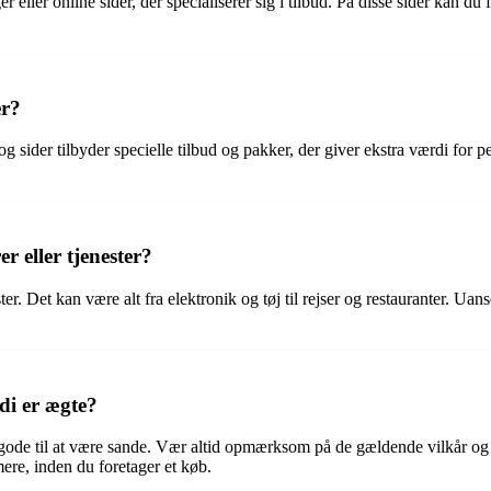
eller online sider, der specialiserer sig i tilbud. På disse sider kan du 
er?
og sider tilbyder specielle tilbud og pakker, der giver ekstra værdi for
r eller tjenester?
er. Det kan være alt fra elektronik og tøj til rejser og restauranter. Uans
di er ægte?
gode til at være sande. Vær altid opmærksom på de gældende vilkår og b
ere, inden du foretager et køb.