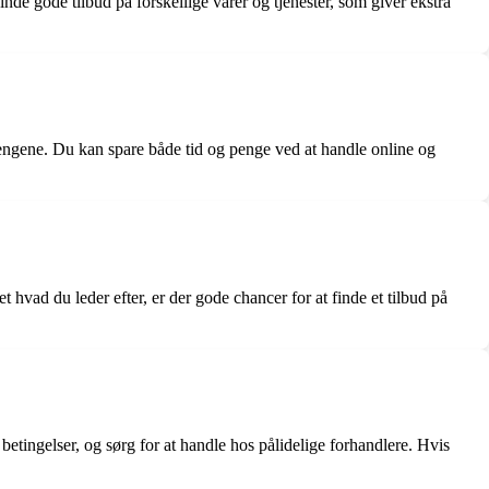
finde gode tilbud på forskellige varer og tjenester, som giver ekstra
 pengene. Du kan spare både tid og penge ved at handle online og
et hvad du leder efter, er der gode chancer for at finde et tilbud på
etingelser, og sørg for at handle hos pålidelige forhandlere. Hvis