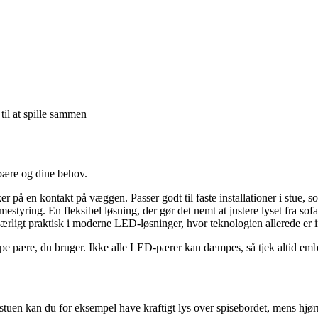
til at spille sammen
pære og dine behov.
er på en kontakt på væggen. Passer godt til faste installationer i stue, s
mestyring. En fleksibel løsning, der gør det nemt at justere lyset fra sof
Særligt praktisk i moderne LED-løsninger, hvor teknologien allerede er 
type pære, du bruger. Ikke alle LED-pærer kan dæmpes, så tjek altid emba
 stuen kan du for eksempel have kraftigt lys over spisebordet, mens hjø