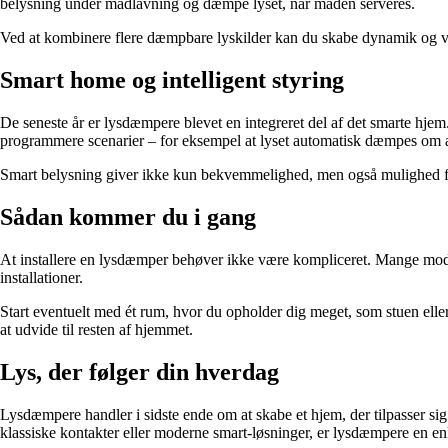
belysning under madlavning og dæmpe lyset, når maden serveres.
Ved at kombinere flere dæmpbare lyskilder kan du skabe dynamik og varia
Smart home og intelligent styring
De seneste år er lysdæmpere blevet en integreret del af det smarte 
programmere scenarier – for eksempel at lyset automatisk dæmpes om 
Smart belysning giver ikke kun bekvemmelighed, men også mulighed for
Sådan kommer du i gang
At installere en lysdæmper behøver ikke være kompliceret. Mange modeller
installationer.
Start eventuelt med ét rum, hvor du opholder dig meget, som stuen eller 
at udvide til resten af hjemmet.
Lys, der følger din hverdag
Lysdæmpere handler i sidste ende om at skabe et hjem, der tilpasser s
klassiske kontakter eller moderne smart-løsninger, er lysdæmpere en enk