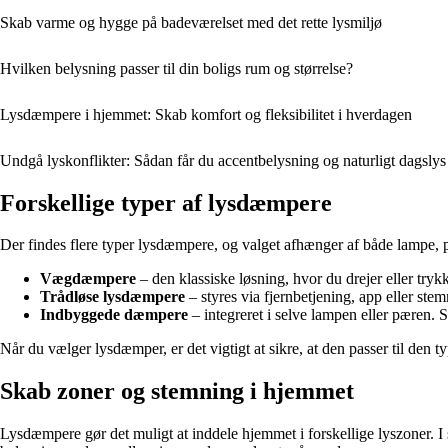
Skab varme og hygge på badeværelset med det rette lysmiljø
Hvilken belysning passer til din boligs rum og størrelse?
Lysdæmpere i hjemmet: Skab komfort og fleksibilitet i hverdagen
Undgå lyskonflikter: Sådan får du accentbelysning og naturligt dagslys 
Forskellige typer af lysdæmpere
Der findes flere typer lysdæmpere, og valget afhænger af både lampe, 
Vægdæmpere
– den klassiske løsning, hvor du drejer eller trykk
Trådløse lysdæmpere
– styres via fjernbetjening, app eller stem
Indbyggede dæmpere
– integreret i selve lampen eller pæren. 
Når du vælger lysdæmper, er det vigtigt at sikre, at den passer til den 
Skab zoner og stemning i hjemmet
Lysdæmpere gør det muligt at inddele hjemmet i forskellige lyszoner. I