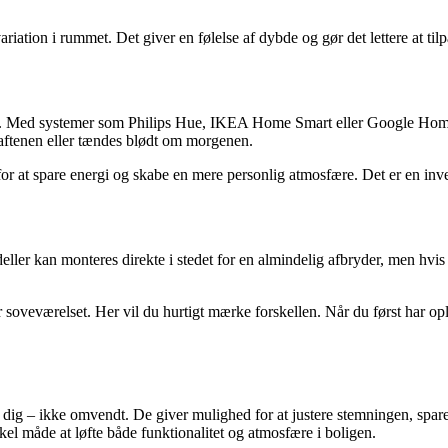
tion i rummet. Det giver en følelse af dybde og gør det lettere at tilp
hjem. Med systemer som Philips Hue, IKEA Home Smart eller Google Hom
aftenen eller tændes blødt om morgenen.
 at spare energi og skabe en mere personlig atmosfære. Det er en inve
 kan monteres direkte i stedet for en almindelig afbryder, men hvis du e
soveværelset. Her vil du hurtigt mærke forskellen. Når du først har ople
ig dig – ikke omvendt. De giver mulighed for at justere stemningen, sp
el måde at løfte både funktionalitet og atmosfære i boligen.