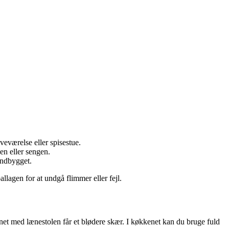
oveværelse eller spisestue.
aen eller sengen.
indbygget.
llagen for at undgå flimmer eller fejl.
rnet med lænestolen får et blødere skær. I køkkenet kan du bruge fuld