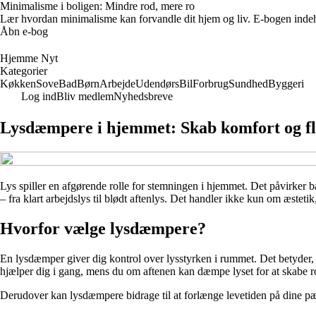
Minimalisme i boligen: Mindre rod, mere ro
Lær hvordan minimalisme kan forvandle dit hjem og liv. E-bogen indehold
Åbn e-bog
Hjemme Nyt
Kategorier
Køkken
Sove
Bad
Børn
Arbejde
Udendørs
Bil
Forbrug
Sundhed
Byggeri
Log ind
Bliv medlem
Nyhedsbreve
Lysdæmpere i hjemmet: Skab komfort og fle
Lys spiller en afgørende rolle for stemningen i hjemmet. Det påvirker
– fra klart arbejdslys til blødt aftenlys. Det handler ikke kun om æstet
Hvorfor vælge lysdæmpere?
En lysdæmper giver dig kontrol over lysstyrken i rummet. Det betyder, 
hjælper dig i gang, mens du om aftenen kan dæmpe lyset for at skabe 
Derudover kan lysdæmpere bidrage til at forlænge levetiden på dine pæ