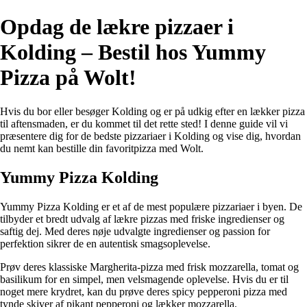
Opdag de lækre pizzaer i
Kolding – Bestil hos Yummy
Pizza på Wolt!
Hvis du bor eller besøger Kolding og er på udkig efter en lækker pizza
til aftensmaden, er du kommet til det rette sted! I denne guide vil vi
præsentere dig for de bedste pizzariaer i Kolding og vise dig, hvordan
du nemt kan bestille din favoritpizza med Wolt.
Yummy Pizza Kolding
Yummy Pizza Kolding er et af de mest populære pizzariaer i byen. De
tilbyder et bredt udvalg af lækre pizzas med friske ingredienser og
saftig dej. Med deres nøje udvalgte ingredienser og passion for
perfektion sikrer de en autentisk smagsoplevelse.
Prøv deres klassiske Margherita-pizza med frisk mozzarella, tomat og
basilikum for en simpel, men velsmagende oplevelse. Hvis du er til
noget mere krydret, kan du prøve deres spicy pepperoni pizza med
tynde skiver af pikant pepperoni og lækker mozzarella.