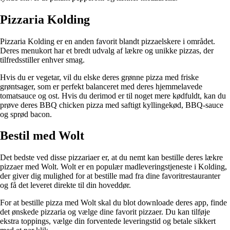
Pizzaria Kolding
Pizzaria Kolding er en anden favorit blandt pizzaelskere i området.
Deres menukort har et bredt udvalg af lækre og unikke pizzas, der
tilfredsstiller enhver smag.
Hvis du er vegetar, vil du elske deres grønne pizza med friske
grøntsager, som er perfekt balanceret med deres hjemmelavede
tomatsauce og ost. Hvis du derimod er til noget mere kødfuldt, kan du
prøve deres BBQ chicken pizza med saftigt kyllingekød, BBQ-sauce
og sprød bacon.
Bestil med Wolt
Det bedste ved disse pizzariaer er, at du nemt kan bestille deres lækre
pizzaer med Wolt. Wolt er en populær madleveringstjeneste i Kolding,
der giver dig mulighed for at bestille mad fra dine favoritrestauranter
og få det leveret direkte til din hoveddør.
For at bestille pizza med Wolt skal du blot downloade deres app, finde
det ønskede pizzaria og vælge dine favorit pizzaer. Du kan tilføje
ekstra toppings, vælge din forventede leveringstid og betale sikkert