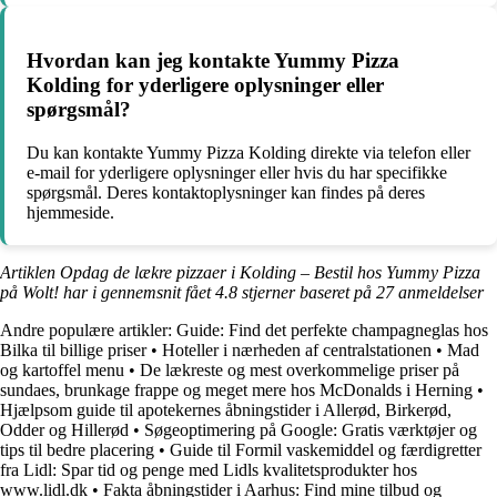
Hvordan kan jeg kontakte Yummy Pizza
Kolding for yderligere oplysninger eller
spørgsmål?
Du kan kontakte Yummy Pizza Kolding direkte via telefon eller
e-mail for yderligere oplysninger eller hvis du har specifikke
spørgsmål. Deres kontaktoplysninger kan findes på deres
hjemmeside.
Artiklen Opdag de lækre pizzaer i Kolding – Bestil hos Yummy Pizza
på Wolt! har i gennemsnit fået
4.8
stjerner baseret på
27
anmeldelser
Andre populære artikler:
Guide: Find det perfekte champagneglas hos
Bilka til billige priser
•
Hoteller i nærheden af centralstationen
•
Mad
og kartoffel menu
•
De lækreste og mest overkommelige priser på
sundaes, brunkage frappe og meget mere hos McDonalds i Herning
•
Hjælpsom guide til apotekernes åbningstider i Allerød, Birkerød,
Odder og Hillerød
•
Søgeoptimering på Google: Gratis værktøjer og
tips til bedre placering
•
Guide til Formil vaskemiddel og færdigretter
fra Lidl: Spar tid og penge med Lidls kvalitetsprodukter hos
www.lidl.dk
•
Fakta åbningstider i Aarhus: Find mine tilbud og