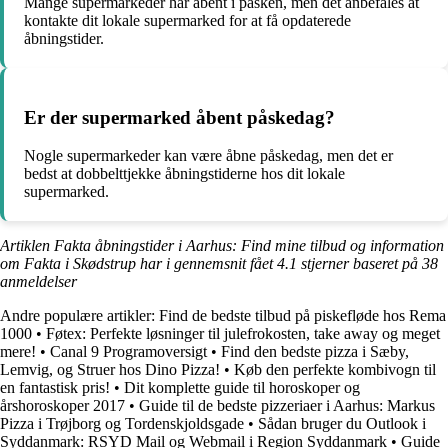
Mange supermarkeder har åbent i påsken, men det anbefales at
kontakte dit lokale supermarked for at få opdaterede
åbningstider.
Er der supermarked åbent påskedag?
Nogle supermarkeder kan være åbne påskedag, men det er
bedst at dobbelttjekke åbningstiderne hos dit lokale
supermarked.
Artiklen Fakta åbningstider i Aarhus: Find mine tilbud og information
om Fakta i Skødstrup har i gennemsnit fået
4.1
stjerner baseret på
38
anmeldelser
Andre populære artikler:
Find de bedste tilbud på piskefløde hos Rema
1000
•
Føtex: Perfekte løsninger til julefrokosten, take away og meget
mere!
•
Canal 9 Programoversigt
•
Find den bedste pizza i Sæby,
Lemvig, og Struer hos Dino Pizza!
•
Køb den perfekte kombivogn til
en fantastisk pris!
•
Dit komplette guide til horoskoper og
årshoroskoper 2017
•
Guide til de bedste pizzeriaer i Aarhus: Markus
Pizza i Trøjborg og Tordenskjoldsgade
•
Sådan bruger du Outlook i
Syddanmark: RSYD Mail og Webmail i Region Syddanmark
•
Guide