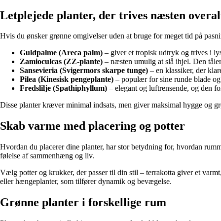
Letplejede planter, der trives næsten overal
Hvis du ønsker grønne omgivelser uden at bruge for meget tid på pasning
Guldpalme (Areca palm)
– giver et tropisk udtryk og trives i ly
Zamioculcas (ZZ-plante)
– næsten umulig at slå ihjel. Den tå
Sansevieria (Svigermors skarpe tunge)
– en klassiker, der kla
Pilea (Kinesisk pengeplante)
– populær for sine runde blade og 
Fredslilje (Spathiphyllum)
– elegant og luftrensende, og den fo
Disse planter kræver minimal indsats, men giver maksimal hygge og gr
Skab varme med placering og potter
Hvordan du placerer dine planter, har stor betydning for, hvordan rumme
følelse af sammenhæng og liv.
Vælg potter og krukker, der passer til din stil – terrakotta giver et va
eller hængeplanter, som tilfører dynamik og bevægelse.
Grønne planter i forskellige rum