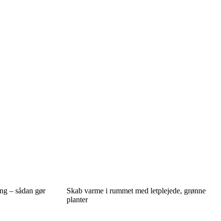
ng – sådan gør
Skab varme i rummet med letplejede, grønne
planter