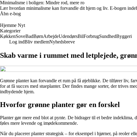
Minimalisme i boligen: Mindre rod, mere ro
Lær hvordan minimalisme kan forvandle dit hjem og liv. E-bogen indehold
Åbn e-bog
Hjemme Nyt
Kategorier
Køkken
Sove
Bad
Børn
Arbejde
Udendørs
Bil
Forbrug
Sundhed
Byggeri
Log ind
Bliv medlem
Nyhedsbreve
Skab varme i rummet med letplejede, grønn
Grønne planter kan forvandle et rum på få øjeblikke. De tilfører liv, f
for at få succes med stueplanter. Der findes mange sorter, der trives med
indbydende hjem.
Hvorfor grønne planter gør en forskel
Planter gør mere end blot at pynte. De bidrager til et bedre indeklima,
føles mere levende og imødekommende.
Når du placerer planter strategisk – for eksempel i hjørner, på reoler 