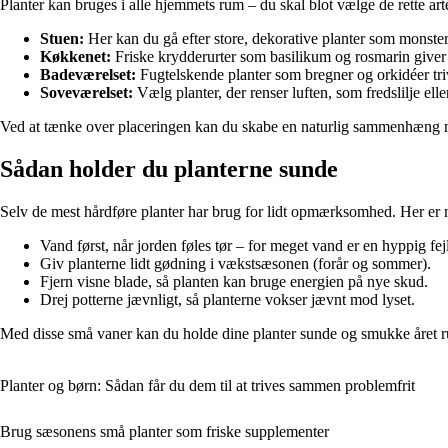
Planter kan bruges i alle hjemmets rum – du skal blot vælge de rette arter
Stuen:
Her kan du gå efter store, dekorative planter som monster
Køkkenet:
Friske krydderurter som basilikum og rosmarin giver 
Badeværelset:
Fugtelskende planter som bregner og orkidéer triv
Soveværelset:
Vælg planter, der renser luften, som fredslilje elle
Ved at tænke over placeringen kan du skabe en naturlig sammenhæng m
Sådan holder du planterne sunde
Selv de mest hårdføre planter har brug for lidt opmærksomhed. Her er 
Vand først, når jorden føles tør – for meget vand er en hyppig fejl
Giv planterne lidt gødning i vækstsæsonen (forår og sommer).
Fjern visne blade, så planten kan bruge energien på nye skud.
Drej potterne jævnligt, så planterne vokser jævnt mod lyset.
Med disse små vaner kan du holde dine planter sunde og smukke året r
Planter og børn: Sådan får du dem til at trives sammen problemfrit
Brug sæsonens små planter som friske supplementer