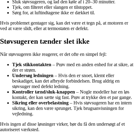
Sluk støvsugeren, og lad den køle af i 20–30 minutter.
Tjek, om filteret eller slangen er tilstoppet.
Sørg for, at luftindtagene ikke er dækket til.
Hvis problemet gentager sig, kan det være et tegn på, at motoren er
ved at være slidt, eller at termostaten er defekt.
Støvsugeren tænder slet ikke
Når støvsugeren ikke reagerer, er det ofte en simpel fejl:
Tjek stikkontakten
– Prøv med en anden enhed for at sikre, at
der er strøm.
Undersøg ledningen
– Hvis den er snoet, klemt eller
beskadiget, kan det afbryde forbindelsen. Brug aldrig en
støvsuger med defekt ledning.
Kontroller tænd/sluk-knappen
– Nogle modeller har en løs
kontakt, der kan sætte sig fast. Prøv at trykke den et par gange.
Sikring eller overbelastning
– Hvis støvsugeren har en intern
sikring, kan den være sprunget. Tjek brugsanvisningen for
vejledning.
Hvis ingen af disse løsninger virker, bør du få den undersøgt af et
autoriseret værksted.