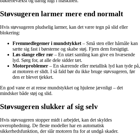
bakterievækst og dårlig lugt i maskinen.
Støvsugeren larmer mere end normalt
Hvis støvsugeren pludselig larmer, kan det være tegn på slid eller
blokering:
Fremmedlegemer i mundstykket
– Små sten eller hårnåle kan
sætte sig fast i børsterne og skabe støj. Fjern dem forsigtigt.
Løs slange eller rør
– En utæt samling kan give en hvæsende
lyd. Sørg for, at alle dele sidder tæt.
Motorproblemer
– En skærende eller metallisk lyd kan tyde på,
at motoren er slidt. I så fald bør du ikke bruge støvsugeren, før
den er blevet tjekket.
En god vane er at rense mundstykket og hjulene jævnligt – det
mindsker både støj og slid.
Støvsugeren slukker af sig selv
Hvis støvsugeren stopper midt i arbejdet, kan det skyldes
overophedning. De fleste modeller har en automatisk
sikkerhedsfunktion, der slår motoren fra for at undgå skader.