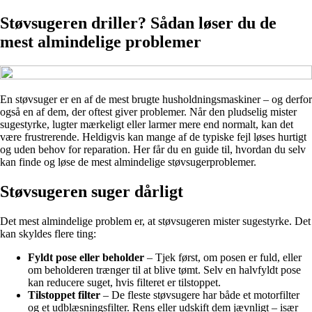
Støvsugeren driller? Sådan løser du de
mest almindelige problemer
En støvsuger er en af de mest brugte husholdningsmaskiner – og derfor
også en af dem, der oftest giver problemer. Når den pludselig mister
sugestyrke, lugter mærkeligt eller larmer mere end normalt, kan det
være frustrerende. Heldigvis kan mange af de typiske fejl løses hurtigt
og uden behov for reparation. Her får du en guide til, hvordan du selv
kan finde og løse de mest almindelige støvsugerproblemer.
Støvsugeren suger dårligt
Det mest almindelige problem er, at støvsugeren mister sugestyrke. Det
kan skyldes flere ting:
Fyldt pose eller beholder
– Tjek først, om posen er fuld, eller
om beholderen trænger til at blive tømt. Selv en halvfyldt pose
kan reducere suget, hvis filteret er tilstoppet.
Tilstoppet filter
– De fleste støvsugere har både et motorfilter
og et udblæsningsfilter. Rens eller udskift dem jævnligt – især