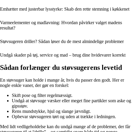
Emhætter med justerbar lysstyrke: Skab den rette stemning i køkkenet
Varmeelementer og madlavning: Hvordan påvirker valget madens
resultat?
Støvsugeren driller? Sådan løser du de mest almindelige problemer
Undgå skader på tøj, service og mad – brug dine hvidevarer korrekt
Sådan forlænger du støvsugerens levetid
En støvsuger kan holde i mange år, hvis du passer den godt. Her er
nogle enkle vaner, der gør en forskel:
Skift pose og filter regelmæssigt.
Undgå at støvsuge væsker eller meget fine partikler som aske og
gipsstøv.
Rens mundstykke, hjul og slange jævnligt.
Opbevar støvsugeren tørt og uden at trække i ledningen.
Med lidt vedligeholdelse kan du undgå mange af de problemer, der får
støvsugeren til at “drille” – og samtidig spare både tid og penge.