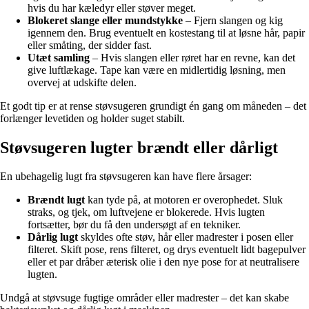
hvis du har kæledyr eller støver meget.
Blokeret slange eller mundstykke
– Fjern slangen og kig
igennem den. Brug eventuelt en kostestang til at løsne hår, papir
eller småting, der sidder fast.
Utæt samling
– Hvis slangen eller røret har en revne, kan det
give luftlækage. Tape kan være en midlertidig løsning, men
overvej at udskifte delen.
Et godt tip er at rense støvsugeren grundigt én gang om måneden – det
forlænger levetiden og holder suget stabilt.
Støvsugeren lugter brændt eller dårligt
En ubehagelig lugt fra støvsugeren kan have flere årsager:
Brændt lugt
kan tyde på, at motoren er overophedet. Sluk
straks, og tjek, om luftvejene er blokerede. Hvis lugten
fortsætter, bør du få den undersøgt af en tekniker.
Dårlig lugt
skyldes ofte støv, hår eller madrester i posen eller
filteret. Skift pose, rens filteret, og drys eventuelt lidt bagepulver
eller et par dråber æterisk olie i den nye pose for at neutralisere
lugten.
Undgå at støvsuge fugtige områder eller madrester – det kan skabe