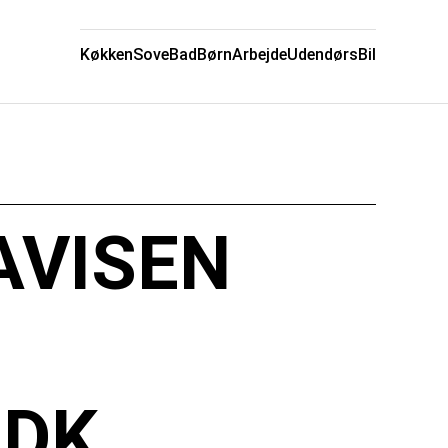
Køkken
Sove
Bad
Børn
Arbejde
Udendørs
Bil
AVISEN
.DK