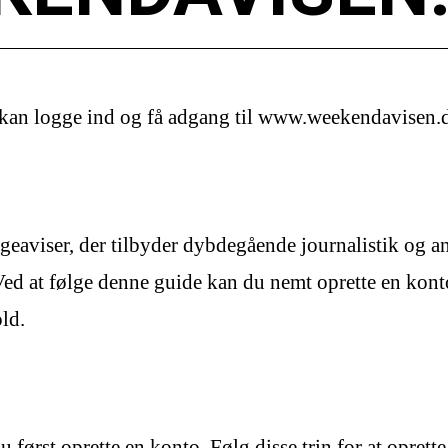
kan logge ind og få adgang til www.weekendavisen.
eaviser, der tilbyder dybdegående journalistik og an
 Ved at følge denne guide kan du nemt oprette en k
old.
 først oprette en konto. Følg disse trin for at oprett