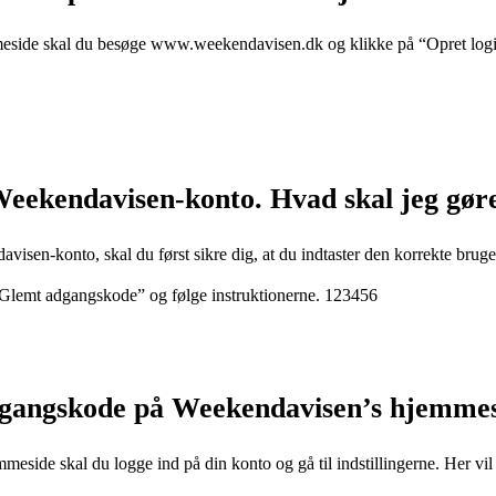
eside skal du besøge www.weekendavisen.dk og klikke på “Opret login”
Weekendavisen-konto. Hvad skal jeg gør
isen-konto, skal du først sikre dig, at du indtaster den korrekte brug
 “Glemt adgangskode” og følge instruktionerne. 123456
gangskode på Weekendavisen’s hjemme
side skal du logge ind på din konto og gå til indstillingerne. Her vi