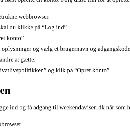
etrukne webbrowser.
skal du klikke på “Log ind”
ret konto”
 oplysninger og vælg et brugernavn og adgangskode.
andre at gætte.
ivatlivspolitikken” og klik på “Opret konto”.
sen
gge ind og få adgang til weekendavisen.dk når som hel
bbrowser.