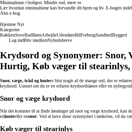
Minimalisme i boligen: Mindre rod, mere ro
Lær hvordan minimalisme kan forvandle dit hjem og liv. E-bogen indehold
Åbn e-bog
Hjemme Nyt
Kategorier
Køkken
Sove
Bad
Børn
Arbejde
Udendørs
Bil
Forbrug
Sundhed
Byggeri
Log ind
Bliv medlem
Nyhedsbreve
Krydsord og Synonymer: Snor, Væg
Hurtig, Køb væger til stearinlys
Snor, væge, tråd og lunte
er blot nogle af de mange ord, der er relateret
krydsord. Uanset om du er en erfaren krydsordsløser eller en nybegynde
Snor og væge krydsord
Når det kommer til at finde løsninger på snor og væge krydsord, kan d
en
lunte
eller en
snor
. Ved at have disse synonymer i tankerne, vil du vær
Køb væger til stearinlys