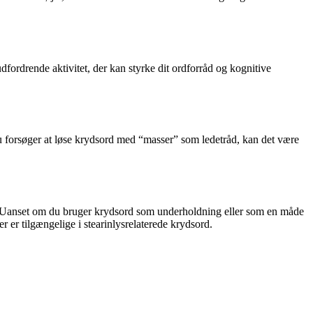
udfordrende aktivitet, der kan styrke dit ordforråd og kognitive
 du forsøger at løse krydsord med “masser” som ledetråd, kan det være
s. Uanset om du bruger krydsord som underholdning eller som en måde
r er tilgængelige i stearinlysrelaterede krydsord.