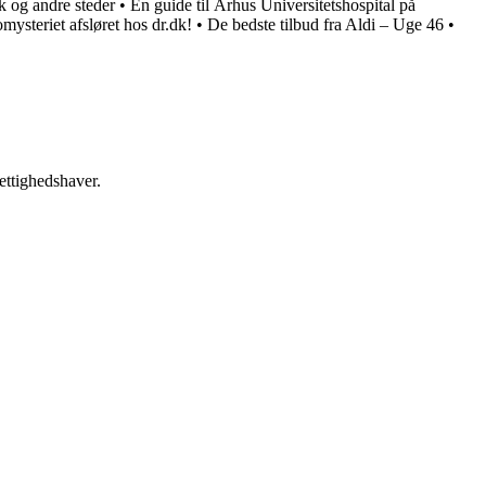
k og andre steder
•
En guide til Århus Universitetshospital på
mysteriet afsløret hos dr.dk!
•
De bedste tilbud fra Aldi – Uge 46
•
ettighedshaver.