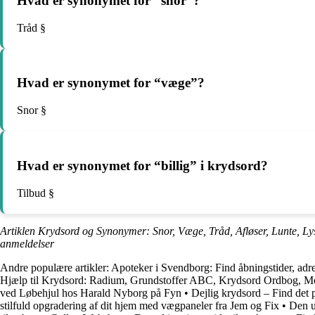
Hvad er synonymet for “snor”?
Tråd §
Hvad er synonymet for “væge”?
Snor §
Hvad er synonymet for “billig” i krydsord?
Tilbud §
Artiklen Krydsord og Synonymer: Snor, Væge, Tråd, Afløser, Lunte, Lys,
anmeldelser
Andre populære artikler:
Apoteker i Svendborg: Find åbningstider, adr
Hjælp til Krydsord: Radium, Grundstoffer ABC, Krydsord Ordbog, Mo
ved Løbehjul hos Harald Nyborg på Fyn
•
Dejlig krydsord – Find det 
stilfuld opgradering af dit hjem med vægpaneler fra Jem og Fix
•
Den u