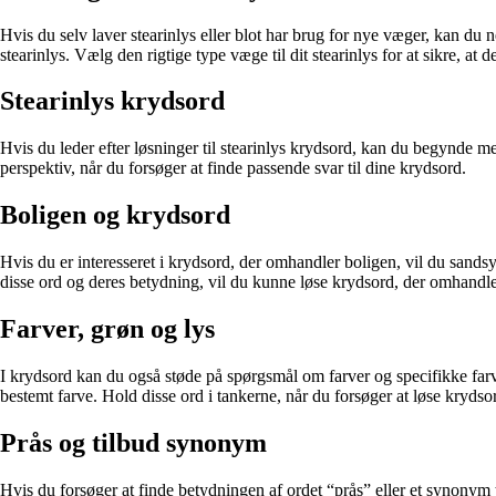
Hvis du selv laver stearinlys eller blot har brug for nye væger, kan du n
stearinlys. Vælg den rigtige type væge til dit stearinlys for at sikre, at 
Stearinlys krydsord
Hvis du leder efter løsninger til stearinlys krydsord, kan du begynde m
perspektiv, når du forsøger at finde passende svar til dine krydsord.
Boligen og krydsord
Hvis du er interesseret i krydsord, der omhandler boligen, vil du sands
disse ord og deres betydning, vil du kunne løse krydsord, der omhandle
Farver, grøn og lys
I krydsord kan du også støde på spørgsmål om farver og specifikke farv
bestemt farve. Hold disse ord i tankerne, når du forsøger at løse krydso
Prås og tilbud synonym
Hvis du forsøger at finde betydningen af ordet “prås” eller et synonym 