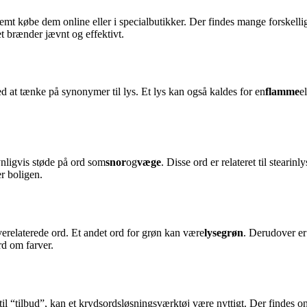
emt købe dem online eller i specialbutikker. Der findes mange forskellige 
det brænder jævnt og effektivt.
ed at tænke på synonymer til lys. Et lys kan også kaldes for en
flamme
e
ynligvis støde på ord som
snor
og
væge
. Disse ord er relateret til stear
r boligen.
erelaterede ord. Et andet ord for grøn kan være
lysegrøn
. Derudover er 
rd om farver.
til “tilbud”, kan et krydsordsløsningsværktøj være nyttigt. Der findes o