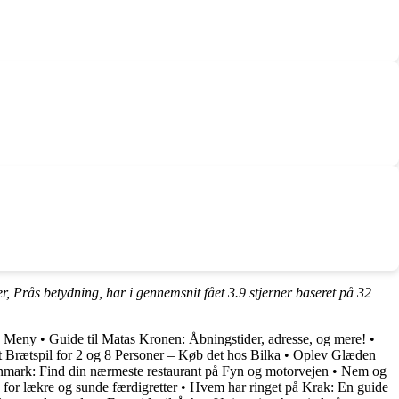
er, Prås betydning, har i gennemsnit fået
3.9
stjerner baseret på
32
g Meny
•
Guide til Matas Kronen: Åbningstider, adresse, og mere!
•
 Brætspil for 2 og 8 Personer – Køb det hos Bilka
•
Oplev Glæden
mark: Find din nærmeste restaurant på Fyn og motorvejen
•
Nem og
g for lækre og sunde færdigretter
•
Hvem har ringet på Krak: En guide