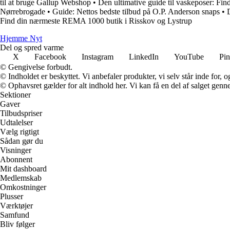
til at bruge Gallup Webshop
•
Den ultimative guide til vaskeposer: Fi
Nørrebrogade
•
Guide: Nettos bedste tilbud på O.P. Anderson snaps
•
Find din nærmeste REMA 1000 butik i Risskov og Lystrup
Hjemme Nyt
Del og spred varme
X
Facebook
Instagram
LinkedIn
YouTube
Pin
© Gengivelse forbudt.
© Indholdet er beskyttet. Vi anbefaler produkter, vi selv står inde for
© Ophavsret gælder for alt indhold her. Vi kan få en del af salget genne
Sektioner
Gaver
Tilbudspriser
Udtalelser
Vælg rigtigt
Sådan gør du
Visninger
Abonnent
Mit dashboard
Medlemskab
Omkostninger
Plusser
Værktøjer
Samfund
Bliv følger