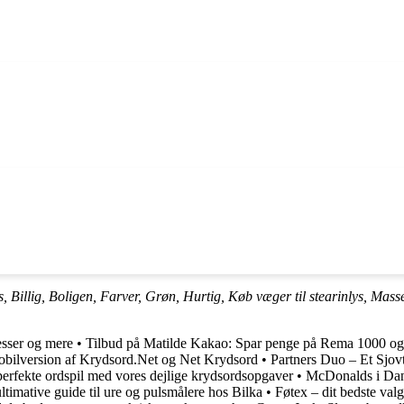
 Billig, Boligen, Farver, Grøn, Hurtig, Køb væger til stearinlys, Mass
esser og mere
•
Tilbud på Matilde Kakao: Spar penge på Rema 1000 o
bilversion af Krydsord.Net og Net Krydsord
•
Partners Duo – Et Sjovt
perfekte ordspil med vores dejlige krydsordsopgaver
•
McDonalds i Dan
ltimative guide til ure og pulsmålere hos Bilka
•
Føtex – dit bedste val