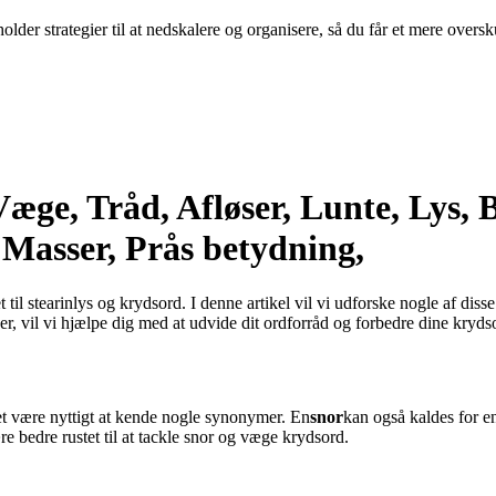
er strategier til at nedskalere og organisere, så du får et mere oversk
e, Tråd, Afløser, Lunte, Lys, Bi
, Masser, Prås betydning,
 til stearinlys og krydsord. I denne artikel vil vi udforske nogle af disse
r, vil vi hjælpe dig med at udvide dit ordforråd og forbedre dine kryd
et være nyttigt at kende nogle synonymer. En
snor
kan også kaldes for e
e bedre rustet til at tackle snor og væge krydsord.