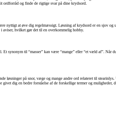
t ordforråd og finde de rigtige svar på dine krydsord.
t være nyttigt at øve dig regelmæssigt. Løsning af krydsord er en sjov og 
 i aviser, hvilket gør det til en overkommelig hobby.
antal. Et synonym til “masser” kan være “mange” eller “et væld af”. Når
de løsninger på snor, væge og mange andre ord relateret til stearinly
 givet dig en bedre forståelse af de forskellige termer og muligheder, de