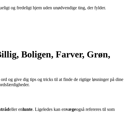
ueligt og fredeligt hjem uden unødvendige ting, der fylder.
llig, Boligen, Farver, Grøn,
 ord og give dig tips og tricks til at finde de rigtige løsninger på dine
sordsfærdigheder.
n
tråd
eller en
lunte
. Ligeledes kan en
væge
også refereres til som