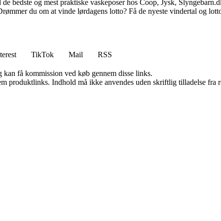
nd de bedste og mest praktiske vaskeposer hos Coop, Jysk, Slyngebarn.d
Drømmer du om at vinde lørdagens lotto? Få de nyeste vindertal og lotto
terest
TikTok
Mail
RSS
, og kan få kommission ved køb gennem disse links.
m produktlinks. Indhold må ikke anvendes uden skriftlig tilladelse fra r