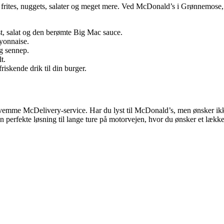
frites, nuggets, salater og meget mere. Ved McDonald’s i Grønnemose, 
st, salat og den berømte Big Mac sauce.
yonnaise.
og sennep.
t.
iskende drik til din burger.
me McDelivery-service. Har du lyst til McDonald’s, men ønsker ikke
en perfekte løsning til lange ture på motorvejen, hvor du ønsker et lækker