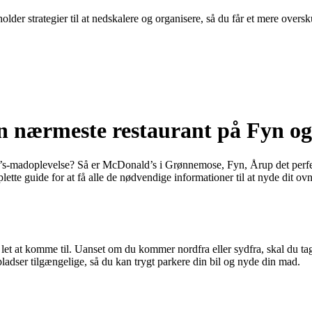
er strategier til at nedskalere og organisere, så du får et mere oversk
n nærmeste restaurant på Fyn o
’s-madoplevelse? Så er McDonald’s i Grønnemose, Fyn, Årup det perfe
ette guide for at få alle de nødvendige informationer til at nyde dit ov
t at komme til. Uanset om du kommer nordfra eller sydfra, skal du tage
ladser tilgængelige, så du kan trygt parkere din bil og nyde din mad.