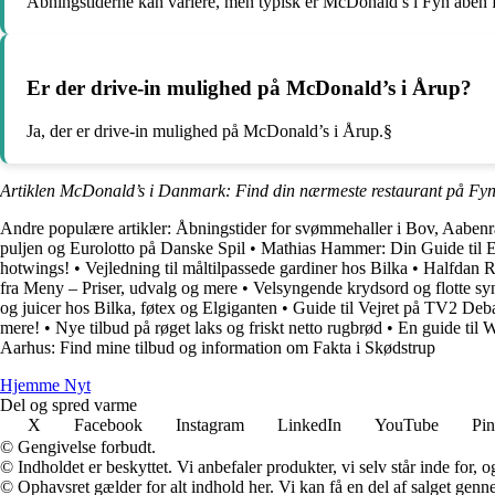
Åbningstiderne kan variere, men typisk er McDonald’s i Fyn åben fr
Er der drive-in mulighed på McDonald’s i Årup?
Ja, der er drive-in mulighed på McDonald’s i Årup.§
Artiklen McDonald’s i Danmark: Find din nærmeste restaurant på Fyn
Andre populære artikler:
Åbningstider for svømmehaller i Bov, Aaben
puljen og Eurolotto på Danske Spil
•
Mathias Hammer: Din Guide til 
hotwings!
•
Vejledning til måltilpassede gardiner hos Bilka
•
Halfdan R
fra Meny – Priser, udvalg og mere
•
Velsyngende krydsord og flotte syn
og juicer hos Bilka, føtex og Elgiganten
•
Guide til Vejret på TV2 Deba
mere!
•
Nye tilbud på røget laks og friskt netto rugbrød
•
En guide til
Aarhus: Find mine tilbud og information om Fakta i Skødstrup
Hjemme Nyt
Del og spred varme
X
Facebook
Instagram
LinkedIn
YouTube
Pin
© Gengivelse forbudt.
© Indholdet er beskyttet. Vi anbefaler produkter, vi selv står inde for
© Ophavsret gælder for alt indhold her. Vi kan få en del af salget genne