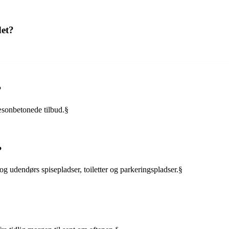
det?
?
æsonbetonede tilbud.§
?
g udendørs spisepladser, toiletter og parkeringspladser.§