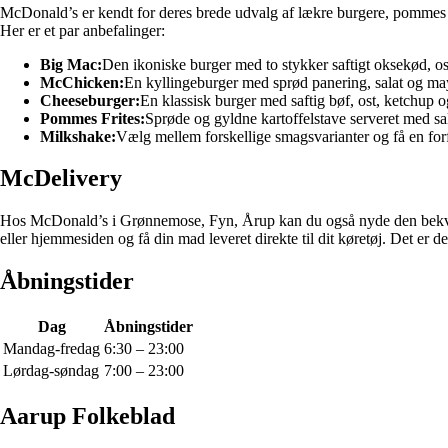
McDonald’s er kendt for deres brede udvalg af lækre burgere, pommes 
Her er et par anbefalinger:
Big Mac:
Den ikoniske burger med to stykker saftigt oksekød, o
McChicken:
En kyllingeburger med sprød panering, salat og ma
Cheeseburger:
En klassisk burger med saftig bøf, ost, ketchup 
Pommes Frites:
Sprøde og gyldne kartoffelstave serveret med sal
Milkshake:
Vælg mellem forskellige smagsvarianter og få en forfr
McDelivery
Hos McDonald’s i Grønnemose, Fyn, Årup kan du også nyde den bekvem
eller hjemmesiden og få din mad leveret direkte til dit køretøj. Det er d
Åbningstider
Dag
Åbningstider
Mandag-fredag
6:30 – 23:00
Lørdag-søndag
7:00 – 23:00
Aarup Folkeblad