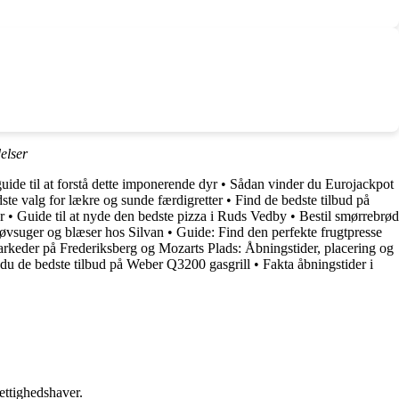
elser
ide til at forstå dette imponerende dyr
•
Sådan vinder du Eurojackpot
dste valg for lækre og sunde færdigretter
•
Find de bedste tilbud på
r
•
Guide til at nyde den bedste pizza i Ruds Vedby
•
Bestil smørrebrød
øvsuger og blæser hos Silvan
•
Guide: Find den perfekte frugtpresse
rkeder på Frederiksberg og Mozarts Plads: Åbningstider, placering og
du de bedste tilbud på Weber Q3200 gasgrill
•
Fakta åbningstider i
ettighedshaver.