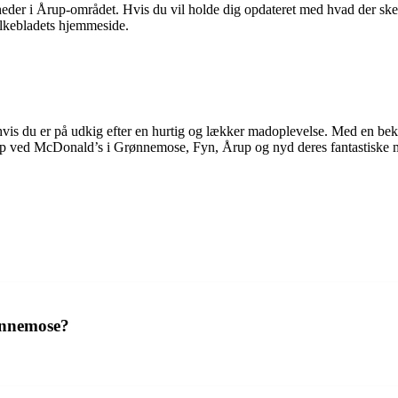
yheder i Årup-området. Hvis du vil holde dig opdateret med hvad der 
olkebladets hjemmeside.
 hvis du er på udkig efter en hurtig og lækker madoplevelse. Med en 
top ved McDonald’s i Grønnemose, Fyn, Årup og nyd deres fantastiske 
ønnemose?