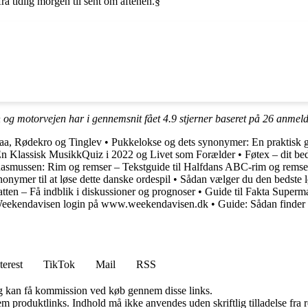
a tidlig morgen til sent om aftenen.§
 og motorvejen har i gennemsnit fået
4.9
stjerner baseret på
26
anmeld
raa, Rødekro og Tinglev
•
Pukkelokse og dets synonymer: En praktisk gu
En Klassisk MusikkQuiz i 2022 og Livet som Forælder
•
Føtex – dit be
asmussen: Rim og remser – Tekstguide til Halfdans ABC-rim og remse
onymer til at løse dette danske ordespil
•
Sådan vælger du den bedste l
tten – Få indblik i diskussioner og prognoser
•
Guide til Fakta Superma
 Weekendavisen login på www.weekendavisen.dk
•
Guide: Sådan finder 
terest
TikTok
Mail
RSS
, og kan få kommission ved køb gennem disse links.
m produktlinks. Indhold må ikke anvendes uden skriftlig tilladelse fra r