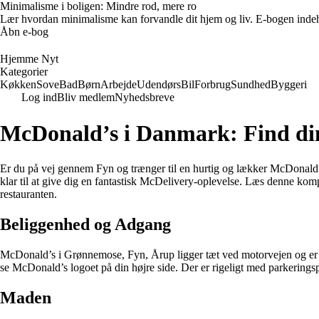
Minimalisme i boligen: Mindre rod, mere ro
Lær hvordan minimalisme kan forvandle dit hjem og liv. E-bogen indehold
Åbn e-bog
Hjemme Nyt
Kategorier
Køkken
Sove
Bad
Børn
Arbejde
Udendørs
Bil
Forbrug
Sundhed
Byggeri
Log ind
Bliv medlem
Nyhedsbreve
McDonald’s i Danmark: Find di
Er du på vej gennem Fyn og trænger til en hurtig og lækker McDonald
klar til at give dig en fantastisk McDelivery-oplevelse. Læs denne kompl
restauranten.
Beliggenhed og Adgang
McDonald’s i Grønnemose, Fyn, Årup ligger tæt ved motorvejen og er le
se McDonald’s logoet på din højre side. Der er rigeligt med parkeringsp
Maden