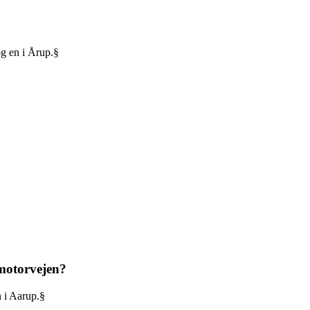
og en i Årup.§
motorvejen?
n i Aarup.§